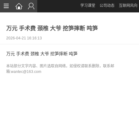
学习课堂
公司动态
互联网风向
首页
万元 手术费 颈椎 大爷 挖笋摔断 吨笋
网站设计
2026-04-21 16:16:13
App定制
万元 手术费 颈椎 大爷 挖笋摔断 吨笋
微信开发
本站部分文字内容、图片选取自网络，如侵权请联系删除，联系邮
案例鉴赏
箱:wantec@163.com
解决方案
资讯