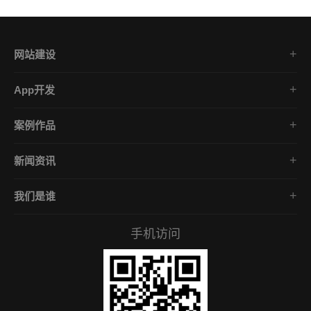
网站建设
集团企业官网
App开发
品牌网站策划
电商App开发
营销网站设计
案例作品
餐饮App开发
外贸网站建设
品牌网站建设
金融App开发
商城网站定制
新闻资讯
App开发作品
医疗App开发
学习课堂
微信小程序
社交App开发
我们是谁
公司动态
营销型网站
企业文化
互联网风向
手机访问
服务承诺
常见问答
招贤礼才
付款资料