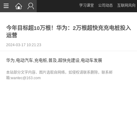
学习课堂
公司动态
互联网风向
首页
今年目标超10万根！华为：2万根超快充充电桩投入
网站设计
运营
App定制
2024-03-17 10:21:23
微信开发
华为,电动汽车,充电桩,普及,超快充建设,电动车发展
案例鉴赏
本站部分文字内容、图片选取自网络，如侵权请联系删除，联系邮
箱:wantec@163.com
解决方案
资讯