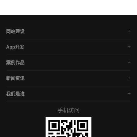
网站建设
集团企业官网
App开发
品牌网站策划
电商App开发
营销网站设计
案例作品
餐饮App开发
外贸网站建设
品牌网站建设
金融App开发
商城网站定制
新闻资讯
App开发作品
医疗App开发
学习课堂
微信小程序
社交App开发
我们是谁
公司动态
营销型网站
企业文化
互联网风向
手机访问
服务承诺
常见问答
招贤礼才