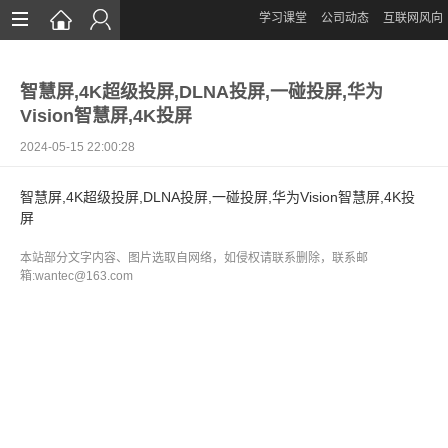
学习课堂
公司动态
互联网风向
首页
智慧屏,4K超级投屏,DLNA投屏,一碰投屏,华为
网站设计
Vision智慧屏,4K投屏
App定制
2024-05-15 22:00:28
微信开发
智慧屏,4K超级投屏,DLNA投屏,一碰投屏,华为Vision智慧屏,4K投
屏
案例鉴赏
本站部分文字内容、图片选取自网络，如侵权请联系删除，联系邮
解决方案
箱:wantec@163.com
资讯