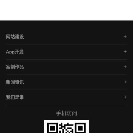
网站建设
集团企业官网
App开发
品牌网站策划
电商App开发
营销网站设计
案例作品
餐饮App开发
外贸网站建设
品牌网站建设
金融App开发
商城网站定制
新闻资讯
App开发作品
医疗App开发
学习课堂
微信小程序
社交App开发
我们是谁
公司动态
营销型网站
企业文化
互联网风向
手机访问
服务承诺
常见问答