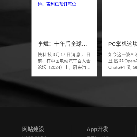
李斌：十年后全球智能电动车企十强中国占一半 比亚迪、吉利已预订席位
快科技3月17日消息，日
如今这一波AI
前，在中国电动汽车百人会
显然非Open
论坛（2024）上，蔚来汽车
ChatGPT到
CEO李斌在接受媒体采访时
Sora，无不证
表示：十年后，全球智能电
的成功，但这
动汽车产业的前十名里，将
有吃到最大红
有五家是中国公司，在...
发大财的反是
达...
网站建设
App开发