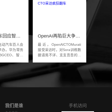
华为余承东回应智界S7交车慢：芯片缺货 预计4月恢复正常
OpenAI再陷巨大争议？Sora训练数据被质疑非法，CTO采访疯狂翻车
电动汽车百人会
最近，OpenAICTOMurati
举办，华为常务
接受采访时，对Sora训练数
BGCEO、智能
据语焉不详、支支吾吾的表
案BU董事长余承
现，已经成了全网热议的话
表演讲。余承东
题。要是一个处理不好，
S7交车缓慢的原
OpenAI就又要陷入巨额赔
华为与奇...
偿金的诉讼之中了。」AI
在...
我们是谁
手机访问