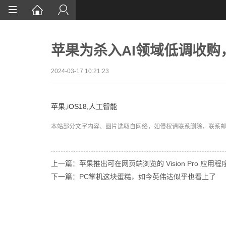
首页
苹果为杀入AI领域低调收购，
网站设计
App定制
2024-03-17 10:21:23
微信开发
苹果,iOS18,人工智能
案例鉴赏
本站部分文字内容、图片选取自网络，如侵权请联系删除，联系邮箱:wa
解决方案
资讯
上一篇：苹果推出可在网页端浏览的 Vision Pro 应用程
下一篇：PC掌机这块蛋糕，如今英伟达似乎也看上了