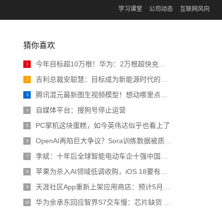
学习课堂
公司动态
互联网风向
猜你喜欢
今年目标超10万根！华为：2万根超快充充电桩投入运营
1
吉利总裁安聪慧：目标成为新能源时代的大众汽车
2
腾讯混元最新图生视频模型！想动哪里点哪里，诸葛青睁眼原来长这样 | 开源
3
自媒体平台：搜狗号停止运营
4
PC掌机这块蛋糕，如今英伟达似乎也看上了
5
OpenAI再陷巨大争议？Sora训练数据被质疑非法，CTO采访疯狂翻车
6
李斌：十年后全球智能电动车企十强中国占一半 比亚迪、吉利已预订席位
7
苹果为杀入AI领域低调收购，iOS 18要有大动作
8
天涯社区App重新上架应用商店：预计5月1日前恢复访问
9
华为余承东回应智界S7交车慢：芯片缺货 预计4月恢复正常
10