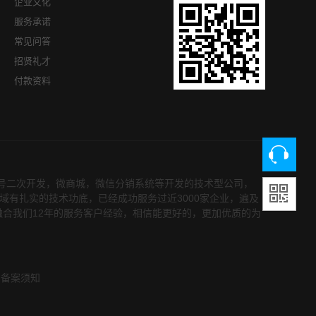
企业文化
服务承诺
常见问答
招贤礼才
付款资料
众号二次开发，微商城，微信分销系统等开发的技术型公司，
领域有扎实的技术功底，已经成功服务过近3000家企业，遍及
融合我们12年的服务客户经验，相信能更好的，更加优质的为
备案须知