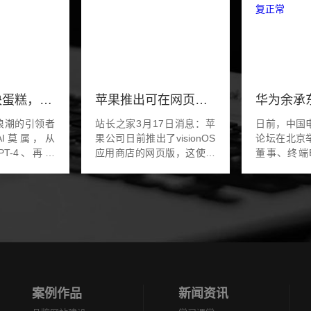
PC掌机这块蛋糕，如今英伟达似乎也看上了
苹果推出可在网页端浏览的 Vision Pro 应用程序商店
浪潮的引领者
站长之家3月17日消息：苹
日前，中国
AI莫属，从
果公司日前推出了visionOS
论坛在北京
GPT-4、再到
应用商店的网页版，这使得
董事、终端
明了OpenAI
VisionPro用户以及潜在购买
汽车解决方
家公司并不没
者能够在线查看适用于该设
东参加并发
利，真正闷声
备的各种应用程序。正如
回应了智界
英伟达。英伟
9to5Mac所报道的那样...
因，他表示，
案例作品
新闻资讯