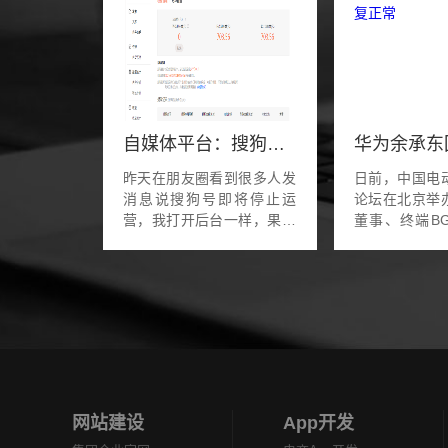
自媒体平台：搜狗号停止运营
昨天在朋友圈看到很多人发
日前，中国电
消息说搜狗号即将停止运
论坛在北京举
营，我打开后台一样，果然
董事、终端BG
如此。赶紧把里面700多远
汽车解决方案B
的余额提现了。搜狗号停运
东参加并发表
我猜大概率和腾讯全资收购
回应了智界S7
搜狗有很大关系，从目前
因，他表示，华为
来...
网站建设
App开发