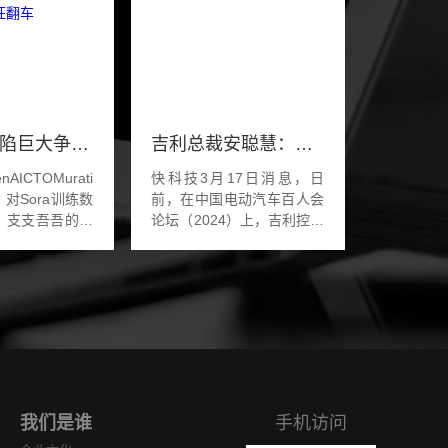
OpenAI再陷巨大争议？Sora训练数据被质疑非法，CTO采访疯狂翻车
吉利总裁安聪慧：目标成为新能源时代的大众汽车
ICTOMurati
快科技3月17日消息，日
对Sora训练数
前，在中国电动汽车百人会
、支支吾吾的表
论坛（2024）上，吉利控股
了全网热议的话
集团总裁、极氪智能科技
个处理不好，
CEO安聪慧发表演讲，他表
就又要陷入巨额赔
示：吉利控股集团的发展目
之中了。」AI
标，就是我们通过努力希...
我们是谁
手机访问