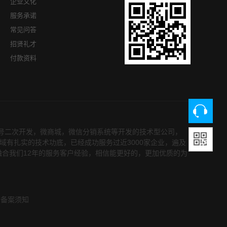
企业文化
服务承诺
常见问答
招贤礼才
付款资料
众号二次开发，微商城，微信分销系统等开发的技术型公司，
领域有扎实的技术功底，已经成功服务过近3000家企业，遍及
融合我们12年的服务客户经验，相信能更好的，更加优质的为
备案须知