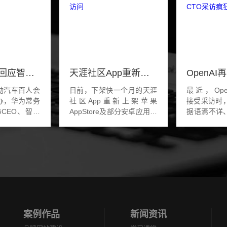
华为余承东回应智界S7交车慢：芯片缺货 预计4月恢复正常
天涯社区App重新上架应用商店：预计5月1日前恢复访问
动汽车百人会
日前，下架快一个月的天涯
最近，OpenA
办，华为常务
社区App重新上架苹果
接受采访时，
CEO、智能
AppStore及部分安卓应用商
据语焉不详
U董事长余承
店，版本号依然是1年前的
现，已经成
演讲。余承东
7.3.0。目前天涯社区App无
题。要是一
交车缓慢的原
法注册账号、登陆账号，选
OpenAI
与奇...
择注册账号时会提示未能...
偿金的诉讼
在...
案例作品
新闻资讯