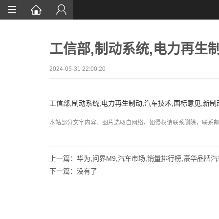
首页
工信部,制动系统,电力再生制
网站设计
App定制
2024-05-31 22:00:20
微信开发
工信部,制动系统,电力再生制动,汽车技术,国标意见,新制
案例鉴赏
本站部分文字内容、图片选取自网络，如侵权请联系删除，联系邮箱:wa
解决方案
资讯
上一篇：华为,问界M9,汽车市场,销量排行榜,豪华品牌汽
下一篇：没有了