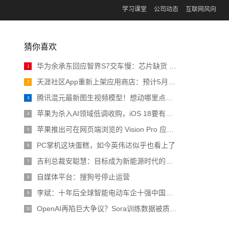
学习课堂
公司动态
互联网风向
猜你喜欢
华为余承东回应智界S7交车慢：芯片缺货 预计4月恢复正常
1
天涯社区App重新上架应用商店：预计5月1日前恢复访问
2
腾讯混元最新图生视频模型！想动哪里点哪里，诸葛青睁眼原来长这样 | 开源
3
苹果为杀入AI领域低调收购，iOS 18要有大动作
4
苹果推出可在网页端浏览的 Vision Pro 应用程序商店
5
PC掌机这块蛋糕，如今英伟达似乎也看上了
6
吉利总裁安聪慧：目标成为新能源时代的大众汽车
7
自媒体平台：搜狗号停止运营
8
李斌：十年后全球智能电动车企十强中国占一半 比亚迪、吉利已预订席位
9
OpenAI再陷巨大争议？Sora训练数据被质疑非法，CTO采访疯狂翻车
10