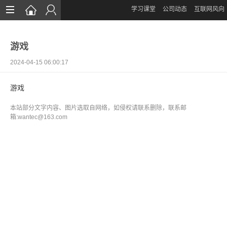
学习课堂
公司动态
互联网风向
首页
游戏
网站设计
2024-04-15 06:00:17
App定制
游戏
微信开发
本站部分文字内容、图片选取自网络，如侵权请联系删除，联系邮
案例鉴赏
箱:wantec@163.com
解决方案
资讯