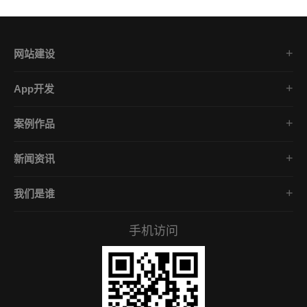
网站建设
集团企业官网
App开发
品牌网站策划
电商App开发
营销网站设计
案例作品
餐饮App开发
外贸网站建设
品牌网站建设
金融App开发
商城网站定制
新闻资讯
App开发作品
医疗App开发
学习课堂
微信小程序
社交App开发
我们是谁
公司动态
营销型网站
企业文化
互联网风向
手机访问
服务承诺
常见问答
招贤礼才
付款资料