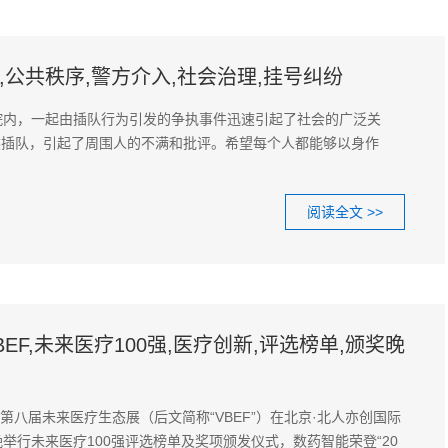
,公共秩序,警方介入,社会治理,挂号纠纷
院内，一起由插队行为引发的争执事件迅速引起了社会的广泛关
然插队，引起了周围人的不满和批评。希望每个人都能够以身作
阅读全文 >>
EF,未来医疗100强,医疗创新,评选榜单,颁奖晚
0日，第八届未来医疗生态展（后文简称“VBEF”）在北京·北人亦创国际
举行未来医疗100强评选榜单及奖项颁发仪式，数药智能荣登“20