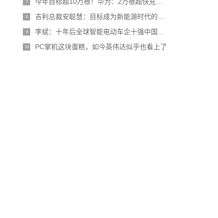
今年目标超10万根！华为：2万根超快充充电桩投入运营
7
吉利总裁安聪慧：目标成为新能源时代的大众汽车
8
李斌：十年后全球智能电动车企十强中国占一半 比亚迪、吉利已预订席位
9
PC掌机这块蛋糕，如今英伟达似乎也看上了
10