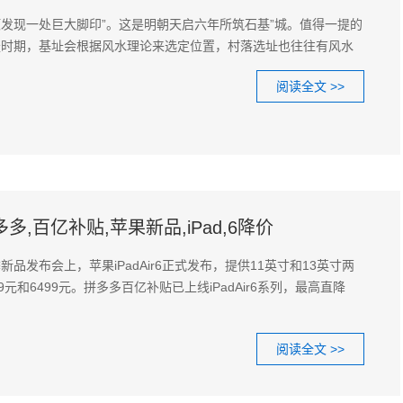
发现一处巨大脚印”。这是明朝天启六年所筑石基”城。值得一提的
盛时期，基址会根据风水理论来选定位置，村落选址也往往有风水
阅读全文 >>
6,拼多多,百亿补贴,苹果新品,iPad,6降价
品发布会上，苹果iPadAir6正式发布，提供11英寸和13英寸两
元和6499元。拼多多百亿补贴已上线iPadAir6系列，最高直降
阅读全文 >>