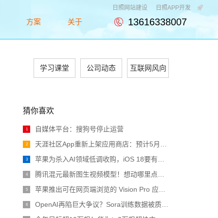
日照网站建设
日照APP开发
13616338007
例
方案
关于
e
Solution
About
学习课堂
公司动态
互联网风向
猜你喜欢
自媒体平台：搜狗号停止运营
1
天涯社区App重新上架应用商店：预计5月1日前恢复访问
2
苹果为杀入AI领域低调收购，iOS 18要有大动作
3
腾讯混元最新图生视频模型！想动哪里点哪里，诸葛青睁眼原来长这样 | 开源
4
苹果推出可在网页端浏览的 Vision Pro 应用程序商店
5
OpenAI再陷巨大争议？Sora训练数据被质疑非法，CTO采访疯狂翻车
6