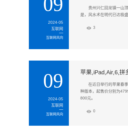
09
贵州兴仁回龙镇一山顶
是，风水术在明代已达极
2024-05
3
互联网
互联网风向
苹果,iPad,Air,
09
在近日举行的苹果春季新
种版本，起售价分别为4799
800元。
2024-05
互联网
0
互联网风向