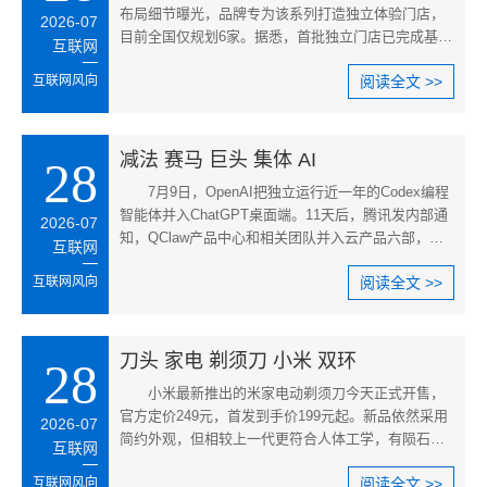
布局细节曝光，品牌专为该系列打造独立体验门店，
2026-07
目前全国仅规划6家。据悉，首批独立门店已完成基础
互联网
装修，以上海浦东世博天地门店
互联网风向
阅读全文 >>
减法 赛马 巨头 集体 AI
28
​7月9日，OpenAI把独立运行近一年的Codex编程
智能体并入ChatGPT桌面端。11天后，腾讯发内部通
2026-07
知，QClaw产品中心和相关团队并入云产品六部，与
互联网
WorkBuddy归至同一部门。再过
互联网风向
阅读全文 >>
刀头 家电 剃须刀 小米 双环
28
小米最新推出的米家电动剃须刀今天正式开售，
官方定价249元，首发到手价199元起。新品依然采用
2026-07
简约外观，但相较上一代更符合人体工学，有陨石
互联网
灰、天际蓝、冰川银三款简约配
互联网风向
阅读全文 >>