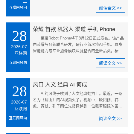
的电影审美和色彩科学，全面
互联网风向
阅读全文 >>
荣耀 首款 机器人 渠道 手机 Phone
28
荣耀Robot Phone将于8月12日正式发布。该产品
由荣耀与阿莱联合研发，是行业首次将AI手机、具身
2026-07
智能能力与专业摄像模块深度整合的全新品类，标志
互联网
着智能手机迈入全新纪元。该
互联网风向
阅读全文 >>
风口 人文 经典 AI 何成
28
​AI的风终于吹到了人文经典翻拍上。最近，一条
名为《翻山》的AI视频火了。视频中，欧阳修、韩
2026-07
愈、苏轼、孔子四位先贤穿越到一位戴着眼镜的圆脸
互联网
小女孩身边，接力解答“为什
互联网风向
阅读全文 >>