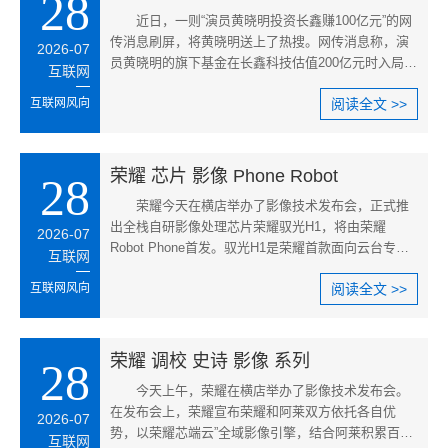
28
​近日，一则“演员黄晓明投资长鑫赚100亿元”的网
传消息刷屏，将黄晓明送上了热搜。网传消息称，演
2026-07
员黄晓明的旗下基金在长鑫科技估值200亿元时入局，
互联网
投入约1亿元。如今长鑫
互联网风向
阅读全文 >>
荣耀 芯片 影像 Phone Robot
28
荣耀今天在横店举办了影像技术发布会，正式推
出全栈自研影像处理芯片荣耀驭光H1，将由荣耀
2026-07
Robot Phone首发。驭光H1是荣耀首款面向云台专业
互联网
视频场景定制的专用AISP芯片，核心
互联网风向
阅读全文 >>
荣耀 调校 史诗 影像 系列
28
今天上午，荣耀在横店举办了影像技术发布会。
在发布会上，荣耀宣布荣耀和阿莱双方依托各自优
2026-07
势，以荣耀芯端云”全域影像引擎，结合阿莱积累百年
互联网