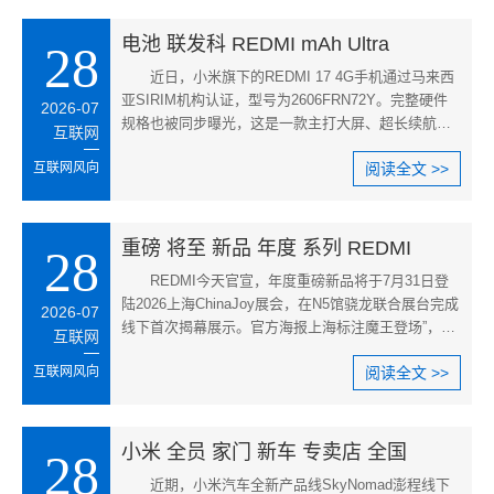
电池 联发科 REDMI mAh Ultra
28
近日，小米旗下的REDMI 17 4G手机通过马来西
亚SIRIM机构认证，型号为2606FRN72Y。完整硬件
2026-07
规格也被同步曝光，这是一款主打大屏、超长续航的
互联网
入门4G机型。
互联网风向
阅读全文 >>
重磅 将至 新品 年度 系列 REDMI
28
REDMI今天官宣，年度重磅新品将于7月31日登
陆2026上海ChinaJoy展会，在N5馆骁龙联合展台完成
2026-07
线下首次揭幕展示。官方海报上海标注魔王登场”，众
互联网
所周知，REDMI K系列向来都被
互联网风向
阅读全文 >>
小米 全员 家门 新车 专卖店 全国
28
近期，小米汽车全新产品线SkyNomad澎程线下