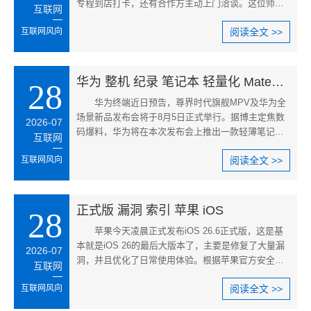
专程到店打卡，还有合作方主动上门洽谈。这位师傅
互联网
还姓马，今年40多岁，既是饭店
互联网风向
阅读全文 >>
华为 整机 纪录 笔记本 轻量化 MateBook
28
华为终端近日预告，尊界时代旗舰MPV及华为全
场景新品发布会将于8月5日正式举行。据博主定焦数
2026-07
码爆料，华为将在本次发布会上推出一款轻薄笔记
互联网
本，预计命名为MateBook S，定价
互联网风向
阅读全文 >>
正式版 漏洞 索引 苹果 iOS
28
苹果今天凌晨正式发布iOS 26.6正式版，这是基
本就是iOS 26的最后大版本了，主要是修复了大量漏
2026-07
洞，并且优化了日常使用体验。根据苹果官方安全文
互联网
档显示，系统共计修复78项底
互联网风向
阅读全文 >>