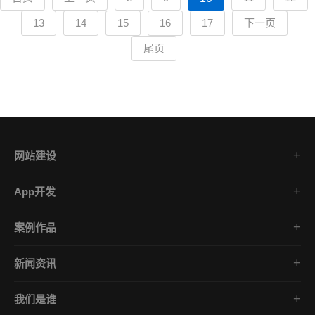
13
14
15
16
17
下一页
尾页
网站建设
集团企业官网
App开发
品牌网站策划
电商App开发
营销网站设计
案例作品
餐饮App开发
外贸网站建设
品牌网站建设
金融App开发
商城网站定制
新闻资讯
App开发作品
医疗App开发
学习课堂
微信小程序
社交App开发
我们是谁
公司动态
营销型网站