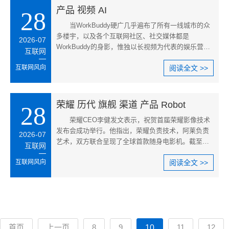
产品 视频 AI
28
当WorkBuddy硬广几乎遍布了所有一线城市的众
多楼宇，以及各个互联网社区、社交媒体都是
2026-07
WorkBuddy的身影，惟独以长视频为代表的娱乐营
互联网
销，WorkBuddy还没感兴趣。这样的情况与
互联网风向
阅读全文 >>
荣耀 历代 旗舰 渠道 产品 Robot
28
荣耀CEO李健发文表示，祝贺首届荣耀影像技术
发布会成功举行。他指出，荣耀负责技术，阿莱负责
2026-07
艺术，双方联合呈现了全球首款随身电影机。截至目
互联网
前，荣耀Robot Phone全渠道预
互联网风向
阅读全文 >>
首页
上一页
8
9
11
12
10