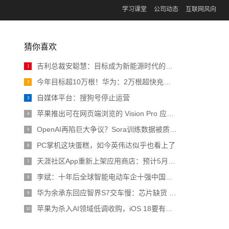
学习课堂
公司动态
互联网风向
猜你喜欢
吉利总裁安聪慧：目标成为新能源时代的大众汽车
1
今年目标超10万根！华为：2万根超快充充电桩投入运营
2
自媒体平台：搜狗号停止运营
3
苹果推出可在网页端浏览的 Vision Pro 应用程序商店
4
OpenAI再陷巨大争议？Sora训练数据被质疑非法，CTO采访疯狂翻车
5
PC掌机这块蛋糕，如今英伟达似乎也看上了
6
天涯社区App重新上架应用商店：预计5月1日前恢复访问
7
李斌：十年后全球智能电动车企十强中国占一半 比亚迪、吉利已预订席位
8
华为余承东回应智界S7交车慢：芯片缺货 预计4月恢复正常
9
苹果为杀入AI领域低调收购，iOS 18要有大动作
10