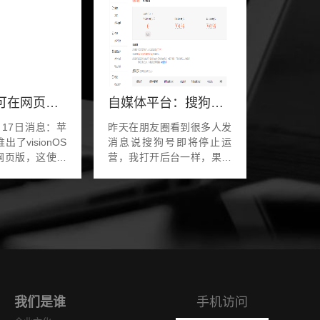
苹果推出可在网页端浏览的 Vision Pro 应用程序商店
自媒体平台：搜狗号停止运营
月17日消息：苹
昨天在朋友圈看到很多人发
了visionOS
消息说搜狗号即将停止运
网页版，这使得
营，我打开后台一样，果然
ro用户以及潜在购买
如此。赶紧把里面700多远
查看适用于该设
的余额提现了。搜狗号停运
用程序。正如
我猜大概率和腾讯全资收购
报道的那样...
搜狗有很大关系，从目前
来...
我们是谁
手机访问