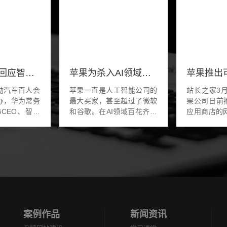
华为余承东回应智界S7交车慢：芯片缺货 预计4月恢复正常
苹果为杀入AI领域低调收购，iOS 18要有大动作
动汽车百人会
苹果一直是人工智能公司的
站长之家3
办，华为常务
最大买家，甚至超过了微软
果公司日前推出
CEO、智能
和谷歌。在AI领域百花齐放
应用商店的
U董事长余承
的当下，作为全球顶尖的科
VisionP
演讲。余承东
技公司苹果，似乎掀起的水
者能够在线
交车缓慢的原
花不是很大。被苹果收购
备的各种应
与奇...
后，不知会碰撞出怎...
9to5Mac所
案例作品
新闻资讯