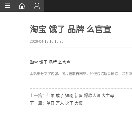
首页
淘宝 饿了 品牌 么官宣
网站设计
App定制
2026-04-19 16:15:36
微信开发
淘宝 饿了 品牌 么官宣
案例鉴赏
本站部分文字内容、图片选取自网络，如侵权请联系删除，联系邮箱:wa
解决方案
资讯
上一篇：红果 成了 短剧 新晋 爆款人设 大主母
下一篇：单日 万人 火了 大集