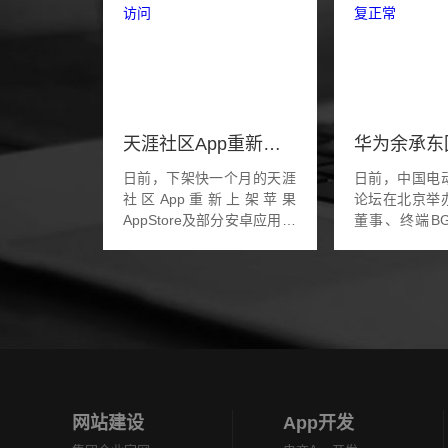
天涯社区App重新上架应用商店：预计5月1日前恢复访问
日前，下架快一个月的天涯
日前，中国电
社区App重新上架苹果
论坛在北京举
AppStore及部分安卓应用商
董事、终端BG
店，版本号依然是1年前的
汽车解决方案B
7.3.0。目前天涯社区App无
东参加并发表
法注册账号、登陆账号，选
回应了智界S7
择注册账号时会提示未能...
因，他表示，华为
网站建设
App开发