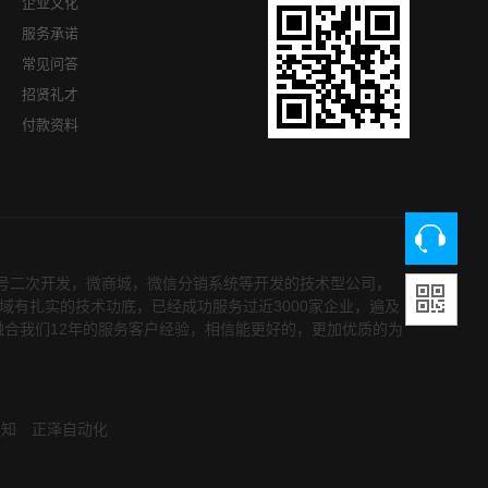
企业文化
服务承诺
常见问答
招贤礼才
付款资料
众号二次开发，微商城，微信分销系统等开发的技术型公司，
领域有扎实的技术功底，已经成功服务过近3000家企业，遍及
融合我们12年的服务客户经验，相信能更好的，更加优质的为
须知
正泽自动化