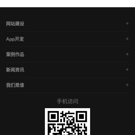
网站建设
集团企业官网
App开发
品牌网站策划
电商App开发
营销网站设计
案例作品
餐饮App开发
外贸网站建设
品牌网站建设
金融App开发
商城网站定制
新闻资讯
App开发作品
医疗App开发
学习课堂
微信小程序
社交App开发
我们是谁
公司动态
营销型网站
企业文化
互联网风向
手机访问
服务承诺
常见问答
招贤礼才
付款资料