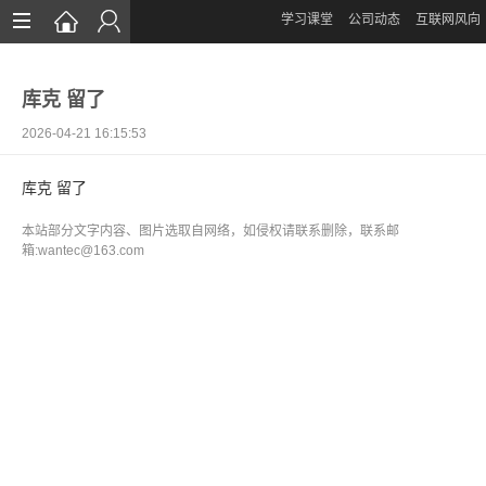
学习课堂
公司动态
互联网风向
首页
库克 留了
网站设计
2026-04-21 16:15:53
App定制
库克 留了
微信开发
本站部分文字内容、图片选取自网络，如侵权请联系删除，联系邮
案例鉴赏
箱:wantec@163.com
解决方案
资讯