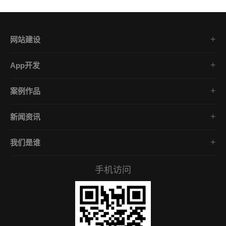
网站建设
集团企业官网
App开发
品牌网站策划
电商App开发
营销网站设计
案例作品
餐饮App开发
外贸网站建设
品牌网站建设
金融App开发
商城网站定制
新闻资讯
App开发作品
医疗App开发
学习课堂
微信小程序
社交App开发
我们是谁
公司动态
营销型网站
企业文化
互联网风向
手机访问
服务承诺
常见问答
招贤礼才
付款资料