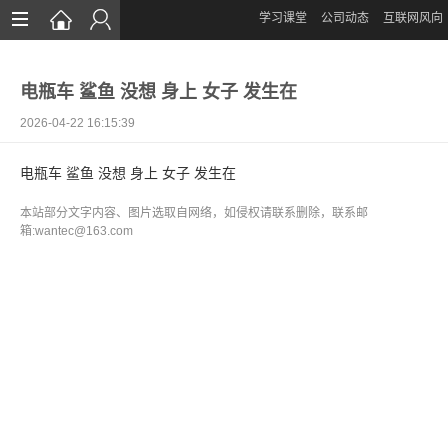
学习课堂
公司动态
互联网风向
首页
电瓶车 鲨鱼 没想 身上 女子 发生在
网站设计
2026-04-22 16:15:39
App定制
电瓶车 鲨鱼 没想 身上 女子 发生在
微信开发
本站部分文字内容、图片选取自网络，如侵权请联系删除，联系邮
案例鉴赏
箱:wantec@163.com
解决方案
资讯