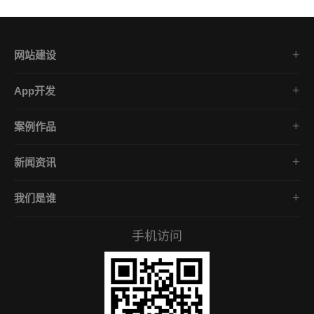
网站建设
集团企业官网
App开发
品牌网站策划
电商App开发
营销网站设计
案例作品
餐饮App开发
外贸网站建设
品牌网站建设
金融App开发
商城网站定制
新闻资讯
App开发作品
医疗App开发
学习课堂
微信小程序
社交App开发
我们是谁
公司动态
营销型网站
企业文化
互联网风向
手机访问
服务承诺
常见问答
招贤礼才
付款资料