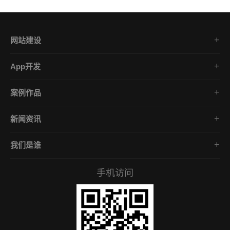
网站建设
集团企业官网
App开发
品牌网站策划
电商App开发
营销网站设计
案例作品
餐饮App开发
外贸网站建设
品牌网站建设
金融App开发
商城网站定制
新闻资讯
App开发作品
医疗App开发
学习课堂
微信小程序
社交App开发
我们是谁
公司动态
营销型网站
企业文化
互联网风向
手机访问
服务承诺
常见问答
招贤礼才
付款资料