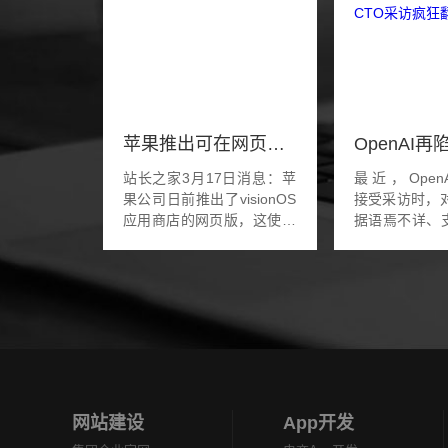
苹果推出可在网页端浏览的 Vision Pro 应用程序商店
站长之家3月17日消息：苹
最近，OpenAI
果公司日前推出了visionOS
接受采访时，对
应用商店的网页版，这使得
据语焉不详、
VisionPro用户以及潜在购买
现，已经成了
者能够在线查看适用于该设
题。要是一
备的各种应用程序。正如
OpenAI就
9to5Mac所报道的那样...
偿金的诉讼之
在...
网站建设
App开发