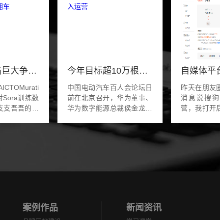
OpenAI再陷巨大争议？Sora训练数据被质疑非法，CTO采访疯狂翻车
今年目标超10万根！华为：2万根超快充充电桩投入运营
CTOMurati
中国电动汽车百人会论坛日
昨天在朋友
Sora训练数
前在北京召开，华为董事、
消息说搜狗
支支吾吾的表
华为数字能源总裁侯金龙在
营，我打开
全网热议的话
论坛上发表主题演讲。侯金
如此。赶紧
个处理不好，
龙表示，2024年，华为数字
的余额提现
又要陷入巨额赔
能源将计划携手伙伴共同部
我猜大概率
中了。」AI
署超过10万根超快...
搜狗有很大
来...
案例作品
新闻资讯