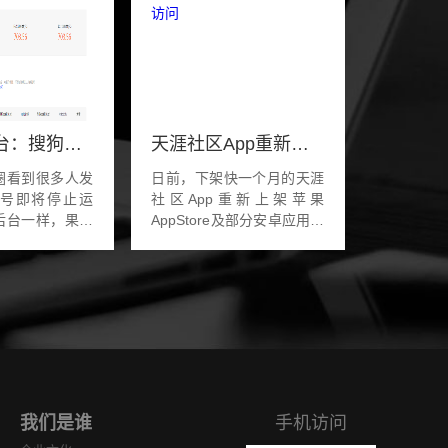
自媒体平台：搜狗号停止运营
天涯社区App重新上架应用商店：预计5月1日前恢复访问
圈看到很多人发
日前，下架快一个月的天涯
号即将停止运
社区App重新上架苹果
后台一样，果然
AppStore及部分安卓应用商
把里面700多远
店，版本号依然是1年前的
了。搜狗号停运
7.3.0。目前天涯社区App无
和腾讯全资收购
法注册账号、登陆账号，选
关系，从目前
择注册账号时会提示未能...
我们是谁
手机访问