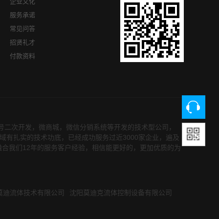
企业文化
服务承诺
常见问答
招贤礼才
付款资料
众号二次开发，微商城，微信分销系统等开发的技术型公司，
领域有扎实的技术功底，已经成功服务过近3000家企业，遍及
融合我们12年的服务客户经验，相信能更好的，更加优质的为
莫迪流体技术有限公司
沈阳莫迪克流体控制设备有限公司