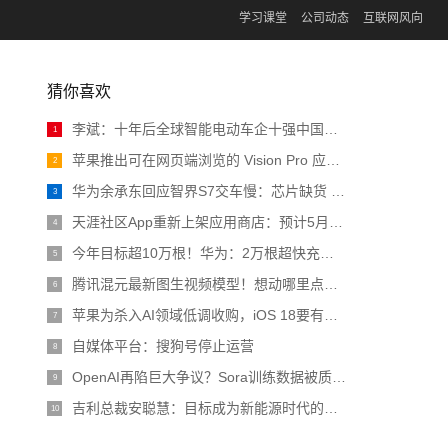
学习课堂
公司动态
互联网风向
猜你喜欢
李斌：十年后全球智能电动车企十强中国占一半 比亚迪、吉利已预订席位
1
苹果推出可在网页端浏览的 Vision Pro 应用程序商店
2
华为余承东回应智界S7交车慢：芯片缺货 预计4月恢复正常
3
天涯社区App重新上架应用商店：预计5月1日前恢复访问
4
今年目标超10万根！华为：2万根超快充充电桩投入运营
5
腾讯混元最新图生视频模型！想动哪里点哪里，诸葛青睁眼原来长这样 | 开源
6
苹果为杀入AI领域低调收购，iOS 18要有大动作
7
自媒体平台：搜狗号停止运营
8
OpenAI再陷巨大争议？Sora训练数据被质疑非法，CTO采访疯狂翻车
9
吉利总裁安聪慧：目标成为新能源时代的大众汽车
10