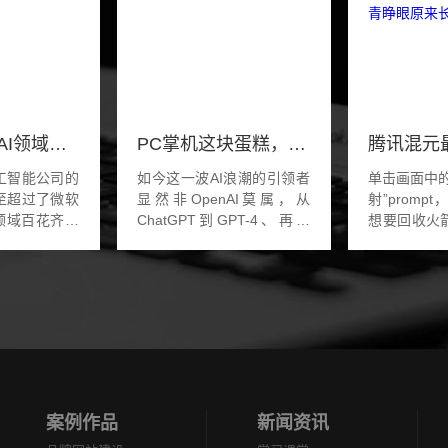
苹果为杀入AI领域低调收购，iOS 18要有大动作
PC掌机这块蛋糕，如今英伟达似乎也看上了
工智能公司的
如今这一波AI浪潮的引领者
单击画面中
至超过了微软
显然非OpenAI莫属，从
射”promp
领域百花齐放
ChatGPT到GPT-4、再到
想要回收火
全球顶尖的科
Sora，无不证明了OpenAI
入“Launc
似乎掀起的水
的成功，但这家公司并不没
一点击:马
。被苹果收购
有吃到最大红利，真正闷声
怀疑一下，
怎...
发大财的反是英伟达。英伟
简单，自家星.
达...
案例作品
新闻资讯