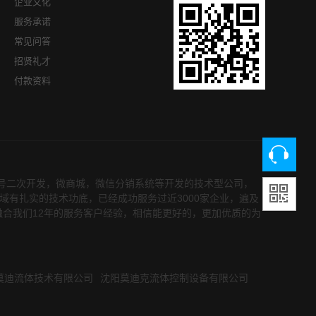
企业文化
服务承诺
常见问答
招贤礼才
付款资料
众号二次开发，微商城，微信分销系统等开发的技术型公司，
领域有扎实的技术功底，已经成功服务过近3000家企业，遍及
融合我们12年的服务客户经验，相信能更好的，更加优质的为
莫迪流体技术有限公司
沈阳莫迪克流体控制设备有限公司