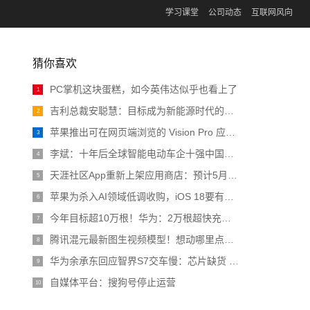
学习课堂
公司动态
互联网风向
猜你喜欢
PC掌机这块蛋糕，如今英伟达似乎也看上了
1
吉利总裁安聪慧：目标成为新能源时代的大众汽车
2
苹果推出可在网页端浏览的 Vision Pro 应用程序商店
3
李斌：十年后全球智能电动车企十强中国占一半 比亚迪、吉利已预订席位
4
天涯社区App重新上架应用商店：预计5月1日前恢复访问
5
苹果为杀入AI领域低调收购，iOS 18要有大动作
6
今年目标超10万根！华为：2万根超快充充电桩投入运营
7
腾讯混元最新图生视频模型！想动哪里点哪里，诸葛青睁眼原来长这样 | 开源
8
华为余承东回应智界S7交车慢：芯片缺货 预计4月恢复正常
9
自媒体平台：搜狗号停止运营
10