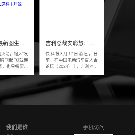
腾讯混元最新图生视频模型！想动哪里点哪里，诸葛青睁眼原来长这样 | 开源
吉利总裁安聪慧：目标成为新能源时代的大众汽车
的火箭，输入“发
快科技3月17日消息，日
t，瞬间起飞!就连
前，在中国电动汽车百人会
箭，也只需要输
论坛（2024）上，吉利控股
hdown”，再轻轻
集团总裁、极氪智能科技
斯克看了都要自我
CEO安聪慧发表演讲，他表
这火箭发射这么
示：吉利控股集团的发展目
..
标，就是我们通过努力希...
我们是谁
手机访问