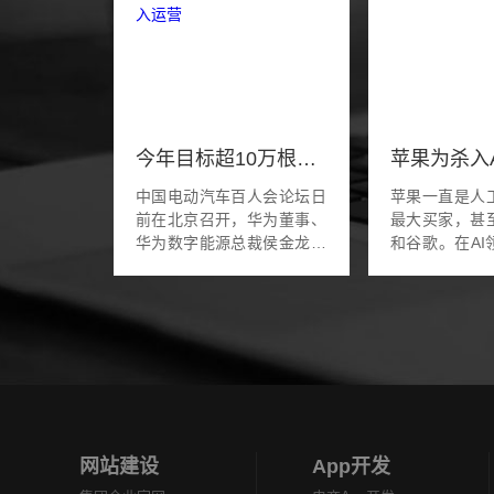
今年目标超10万根！华为：2万根超快充充电桩投入运营
中国电动汽车百人会论坛日
苹果一直是人
前在北京召开，华为董事、
最大买家，甚
华为数字能源总裁侯金龙在
和谷歌。在AI
论坛上发表主题演讲。侯金
的当下，作为
龙表示，2024年，华为数字
技公司苹果，
能源将计划携手伙伴共同部
花不是很大
署超过10万根超快...
后，不知会碰撞出
网站建设
App开发