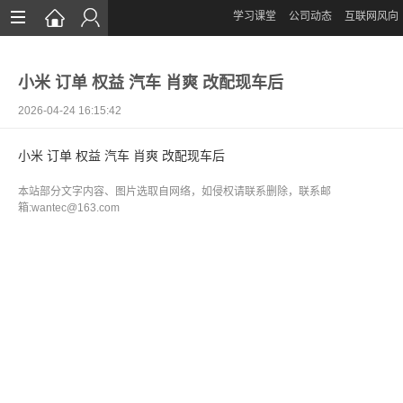
学习课堂
公司动态
互联网风向
首页
小米 订单 权益 汽车 肖爽 改配现车后
网站设计
2026-04-24 16:15:42
App定制
小米 订单 权益 汽车 肖爽 改配现车后
微信开发
本站部分文字内容、图片选取自网络，如侵权请联系删除，联系邮
案例鉴赏
箱:wantec@163.com
解决方案
资讯