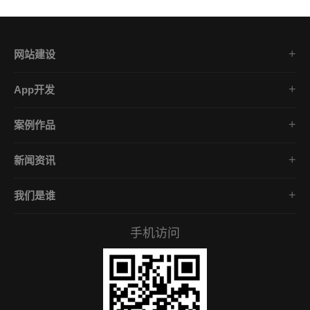
网站建设
集团企业官网
App开发
品牌网站策划
电商App开发
营销网站设计
案例作品
餐饮App开发
外贸网站建设
品牌网站建设
金融App开发
商城网站定制
新闻资讯
App开发作品
医疗App开发
学习课堂
微信小程序
社交App开发
我们是谁
公司动态
营销型网站
企业文化
互联网风向
手机访问
服务承诺
常见问答
招贤礼才
付款资料