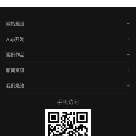
网站建设
集团企业官网
App开发
品牌网站策划
电商App开发
营销网站设计
案例作品
餐饮App开发
外贸网站建设
品牌网站建设
金融App开发
商城网站定制
新闻资讯
App开发作品
医疗App开发
学习课堂
微信小程序
社交App开发
我们是谁
公司动态
营销型网站
企业文化
互联网风向
手机访问
服务承诺
常见问答
招贤礼才
付款资料