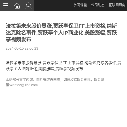
学习课堂
公司动态
互联网风向
首页
法拉第未来股价暴涨,贾跃亭保卫FF上市资格,纳斯
网站设计
达克除名事件,贾跃亭个人IP商业化,美股涨幅,贾跃
亭视频发布
App定制
2024-05-15 22:00:23
微信开发
法拉第未来股价暴涨,贾跃亭保卫FF上市资格,纳斯达克除名事件,贾
案例鉴赏
跃亭个人IP商业化,美股涨幅,贾跃亭视频发布
解决方案
本站部分文字内容、图片选取自网络，如侵权请联系删除，联系邮
箱:wantec@163.com
资讯