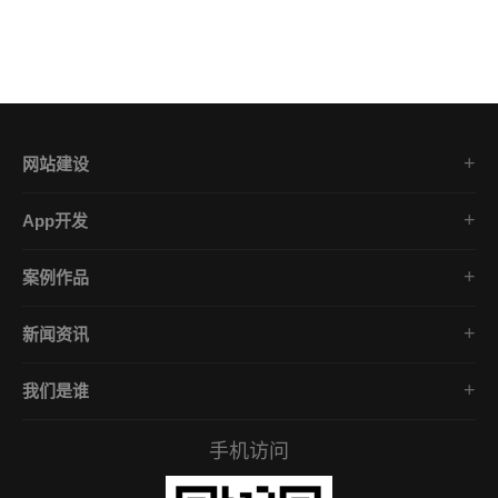
网站建设
集团企业官网
App开发
品牌网站策划
电商App开发
营销网站设计
案例作品
餐饮App开发
外贸网站建设
品牌网站建设
金融App开发
商城网站定制
新闻资讯
App开发作品
医疗App开发
学习课堂
微信小程序
社交App开发
我们是谁
公司动态
营销型网站
企业文化
互联网风向
手机访问
服务承诺
常见问答