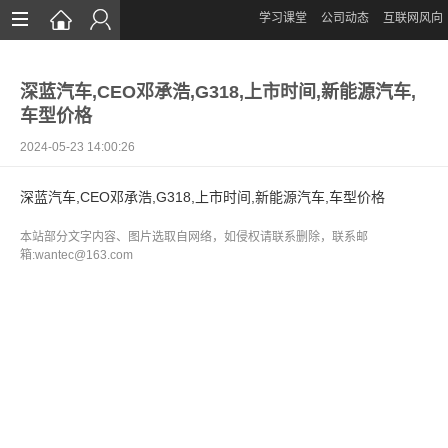
学习课堂
公司动态
互联网风向
首页
深蓝汽车,CEO邓承浩,G318,上市时间,新能源汽车,
网站设计
车型价格
App定制
2024-05-23 14:00:26
微信开发
深蓝汽车,CEO邓承浩,G318,上市时间,新能源汽车,车型价格
案例鉴赏
本站部分文字内容、图片选取自网络，如侵权请联系删除，联系邮
箱:wantec@163.com
解决方案
资讯