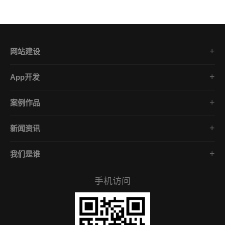
网站建设
集团企业官网
App开发
品牌网站策划
电商App开发
营销网站设计
案例作品
餐饮App开发
外贸网站建设
品牌网站建设
金融App开发
商城网站定制
新闻资讯
App开发作品
医疗App开发
学习课堂
微信小程序
社交App开发
我们是谁
公司动态
营销型网站
企业文化
互联网风向
手机访问
服务承诺
常见问答
招贤礼才