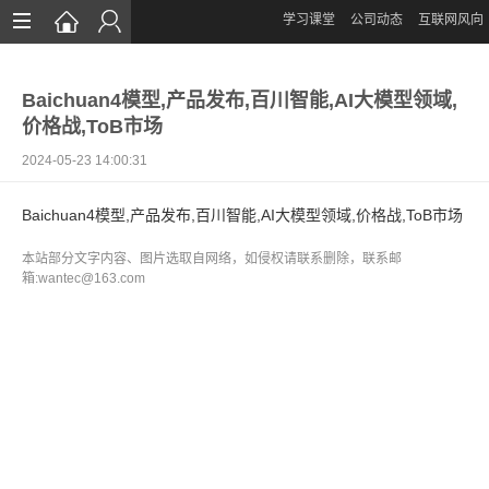
学习课堂
公司动态
互联网风向
首页
Baichuan4模型,产品发布,百川智能,AI大模型领域,
网站设计
价格战,ToB市场
App定制
2024-05-23 14:00:31
微信开发
Baichuan4模型,产品发布,百川智能,AI大模型领域,价格战,ToB市场
案例鉴赏
本站部分文字内容、图片选取自网络，如侵权请联系删除，联系邮
箱:wantec@163.com
解决方案
资讯