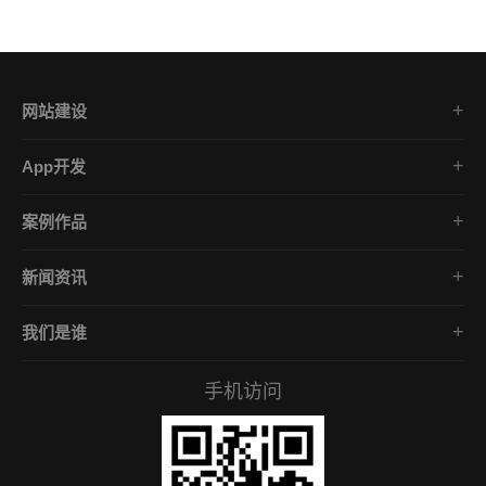
网站建设
集团企业官网
App开发
品牌网站策划
电商App开发
营销网站设计
案例作品
餐饮App开发
外贸网站建设
品牌网站建设
金融App开发
商城网站定制
新闻资讯
App开发作品
医疗App开发
学习课堂
微信小程序
社交App开发
我们是谁
公司动态
营销型网站
企业文化
互联网风向
手机访问
服务承诺
常见问答
招贤礼才