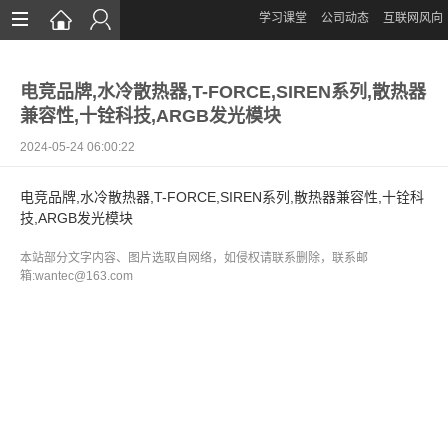
学习课堂
公司动态
互联网风向
首页
电竞品牌,水冷散热器,T-FORCE,SIREN系列,散热器
网站设计
兼容性,十铨科技,ARGB发光模块
App定制
2024-05-24 06:00:22
微信开发
电竞品牌,水冷散热器,T-FORCE,SIREN系列,散热器兼容性,十铨科
技,ARGB发光模块
案例鉴赏
本站部分文字内容、图片选取自网络，如侵权请联系删除，联系邮
解决方案
箱:wantec@163.com
资讯