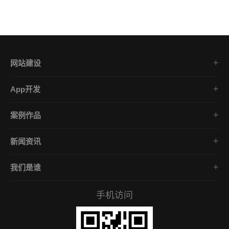
网站建设
集团企业官网
App开发
品牌网站策划
电商App开发
营销网站设计
案例作品
餐饮App开发
外贸网站建设
品牌网站建设
金融App开发
商城网站定制
新闻资讯
App开发作品
医疗App开发
学习课堂
微信小程序
社交App开发
我们是谁
公司动态
营销型网站
企业文化
互联网风向
手机访问
服务承诺
常见问答