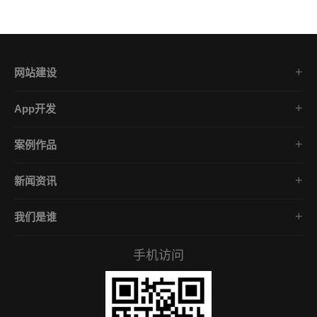
网站建设
集团企业官网
App开发
品牌网站策划
电商App开发
营销网站设计
案例作品
餐饮App开发
外贸网站建设
品牌网站建设
金融App开发
商城网站定制
新闻资讯
App开发作品
医疗App开发
学习课堂
微信小程序
社交App开发
我们是谁
公司动态
营销型网站
企业文化
互联网风向
手机访问
服务承诺
常见问答
招贤礼才