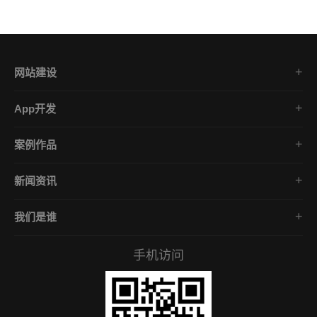
网站建设
集团企业官网
App开发
品牌网站策划
电商App开发
营销网站设计
案例作品
餐饮App开发
外贸网站建设
品牌网站建设
金融App开发
商城网站定制
新闻资讯
App开发作品
医疗App开发
学习课堂
微信小程序
社交App开发
我们是谁
公司动态
营销型网站
企业文化
互联网风向
手机访问
服务承诺
常见问答
招贤礼才