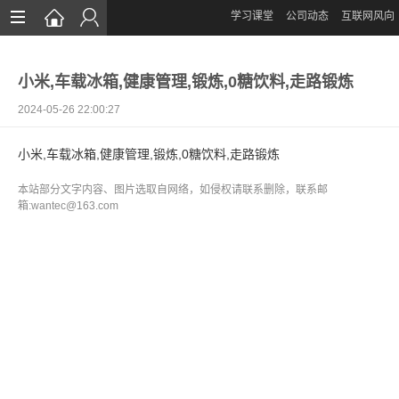
学习课堂
公司动态
互联网风向
首页
小米,车载冰箱,健康管理,锻炼,0糖饮料,走路锻炼
网站设计
2024-05-26 22:00:27
App定制
小米,车载冰箱,健康管理,锻炼,0糖饮料,走路锻炼
微信开发
本站部分文字内容、图片选取自网络，如侵权请联系删除，联系邮
案例鉴赏
箱:wantec@163.com
解决方案
资讯