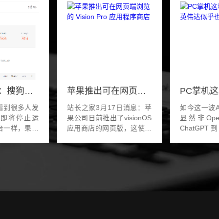
自媒体平台：搜狗号停止运营
苹果推出可在网页端浏览的 Vision Pro 应用程序商店
看到很多人发
站长之家3月17日消息：苹
如今这一波
号即将停止运
果公司日前推出了visionOS
显然非Op
台一样，果然
应用商店的网页版，这使得
ChatGPT
面700多远
VisionPro用户以及潜在购买
Sora，无不
。搜狗号停运
者能够在线查看适用于该设
的成功，但
腾讯全资收购
备的各种应用程序。正如
有吃到最大
关系，从目前
9to5Mac所报道的那样...
发大财的反
达...