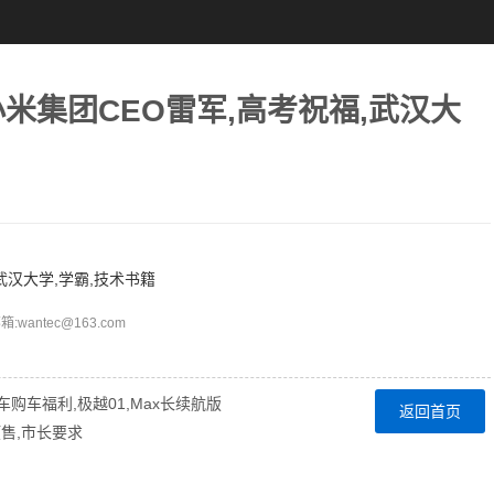
小米集团CEO雷军,高考祝福,武汉大
武汉大学,学霸,技术书籍
ntec@163.com
车购车福利,极越01,Max长续航版
返回首页
预售,市长要求