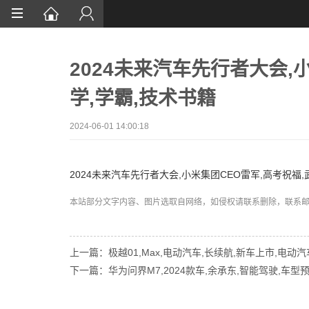
首页
2024未来汽车先行者大会,
网站设计
学,学霸,技术书籍
App定制
微信开发
2024-06-01 14:00:18
案例鉴赏
2024未来汽车先行者大会,小米集团CEO雷军,高考祝福,
解决方案
本站部分文字内容、图片选取自网络，如侵权请联系删除，联系邮箱:wa
资讯
上一篇：极越01,Max,电动汽车,长续航,新车上市,电动汽
下一篇：华为问界M7,2024款车,余承东,智能驾驶,车型