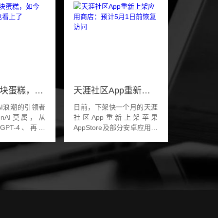
PC掌机这块蛋糕，如今英伟达似乎也看上了
天涯社区App重新上架应用商店：预计5月1日前恢复访问
AI浪潮的引领者
日前，下架快一个月的天涯
enAI莫属，从
社区App重新上架苹果
到GPT-4、再到
AppStore及部分安卓应用商
证明了OpenAI
店，版本号依然是1年前的
这家公司并不没
7.3.0。目前天涯社区App无
红利，真正闷声
法注册账号、登陆账号，选
是英伟达。英伟
择注册账号时会提示未能...