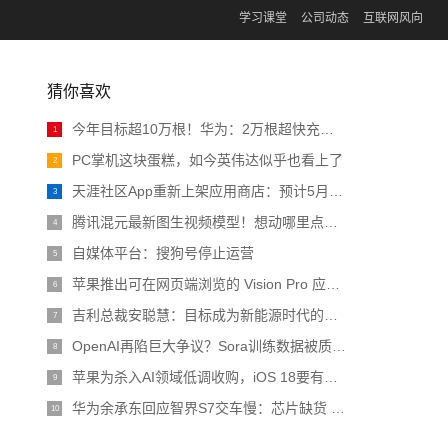
学习课堂
公司动态
互联网风向
猜你喜欢
今年目标超10万根！华为：2万根超快充充电桩投入运营
1
PC掌机这块蛋糕，如今英伟达似乎也看上了
2
天涯社区App重新上架应用商店：预计5月1日前恢复访问
3
腾讯混元最新图生视频模型！想动哪里点哪里，诸葛青睁眼原来长这样 | 开源
4
自媒体平台：搜狗号停止运营
5
苹果推出可在网页端浏览的 Vision Pro 应用程序商店
6
吉利总裁安聪慧：目标成为新能源时代的大众汽车
7
OpenAI再陷巨大争议？Sora训练数据被质疑非法，CTO采访疯狂翻车
8
苹果为杀入AI领域低调收购，iOS 18要有大动作
9
华为余承东回应智界S7交车慢：芯片缺货 预计4月恢复正常
10