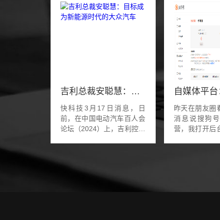
吉利总裁安聪慧：目标成为新能源时代的大众汽车
快科技3月17日消息，日
昨天在朋友圈
前，在中国电动汽车百人会
消息说搜狗
论坛（2024）上，吉利控股
营，我打开后
集团总裁、极氪智能科技
如此。赶紧把里
CEO安聪慧发表演讲，他表
的余额提现了
示：吉利控股集团的发展目
我猜大概率和
标，就是我们通过努力希...
搜狗有很大
来...