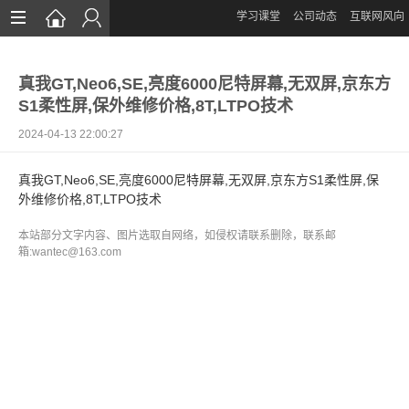
学习课堂
公司动态
互联网风向
首页
真我GT,Neo6,SE,亮度6000尼特屏幕,无双屏,京东方
网站设计
S1柔性屏,保外维修价格,8T,LTPO技术
App定制
2024-04-13 22:00:27
微信开发
真我GT,Neo6,SE,亮度6000尼特屏幕,无双屏,京东方S1柔性屏,保
外维修价格,8T,LTPO技术
案例鉴赏
本站部分文字内容、图片选取自网络，如侵权请联系删除，联系邮
解决方案
箱:wantec@163.com
资讯