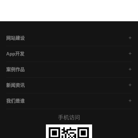
网站建设
集团企业官网
App开发
品牌网站策划
电商App开发
营销网站设计
案例作品
餐饮App开发
外贸网站建设
品牌网站建设
金融App开发
商城网站定制
新闻资讯
App开发作品
医疗App开发
学习课堂
微信小程序
社交App开发
我们是谁
公司动态
营销型网站
企业文化
互联网风向
手机访问
服务承诺
常见问答