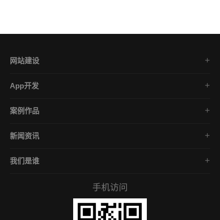
网站建设
集团企业官网
App开发
品牌网站策划
电商App开发
营销网站设计
案例作品
餐饮App开发
外贸网站建设
品牌网站建设
金融App开发
商城网站定制
新闻资讯
App开发作品
医疗App开发
学习课堂
微信小程序
社交App开发
我们是谁
公司动态
营销型网站
企业文化
互联网风向
手机访问
服务承诺
常见问答