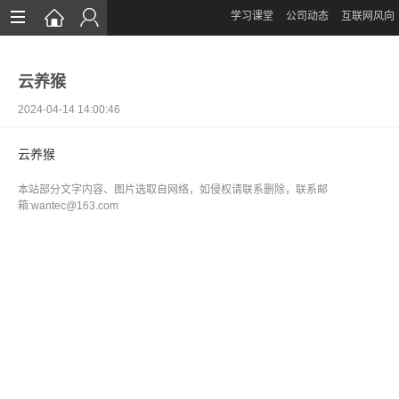
学习课堂
公司动态
互联网风向
首页
云养猴
网站设计
2024-04-14 14:00:46
App定制
云养猴
微信开发
本站部分文字内容、图片选取自网络，如侵权请联系删除，联系邮
案例鉴赏
箱:wantec@163.com
解决方案
资讯