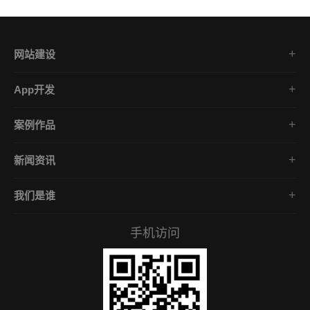
网站建设
集团企业官网
App开发
品牌网站策划
电商App开发
营销网站设计
案例作品
餐饮App开发
外贸网站建设
品牌网站建设
金融App开发
商城网站定制
新闻资讯
App开发作品
医疗App开发
学习课堂
微信小程序
社交App开发
我们是谁
公司动态
营销型网站
企业文化
互联网风向
手机访问
服务承诺
常见问答
招贤礼才
付款资料