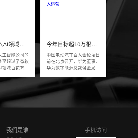
苹果为杀入AI领域低调收购，iOS 18要有大动作
今年目标超10万根！华为：2万根超快充充电桩投入运营
人工智能公司的
中国电动汽车百人会论坛日
甚至超过了微软
前在北京召开，华为董事、
AI领域百花齐放
华为数字能源总裁侯金龙在
为全球顶尖的科
论坛上发表主题演讲。侯金
，似乎掀起的水
龙表示，2024年，华为数字
。被苹果收购
能源将计划携手伙伴共同部
撞出怎...
署超过10万根超快...
我们是谁
手机访问