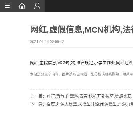
首页
网红,虚假信息,MCN机构,
网站设计
App定制
2024-04-14 22:00:42
微信开发
网红,虚假信息,MCN机构,法律规定,小学生作业,网红造谣
案例鉴赏
本站部分文字内容、图片选取自网络，如侵权请联系删除，联系邮箱:wa
解决方案
资讯
上一篇：旅行,勇气,自驾游,青春,挖机开到拉萨,梦想实现
下一篇：百度,开源大模型,大模型开源,闭源模型,开源力