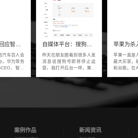
华为余承东回应智界S7交车慢：芯片缺货 预计4月恢复正常
自媒体平台：搜狗号停止运营
动汽车百人会
昨天在朋友圈看到很多人发
苹果一直是
办，华为常务
消息说搜狗号即将停止运
最大买家，
CEO、智能
营，我打开后台一样，果然
和谷歌。在
U董事长余承
如此。赶紧把里面700多远
的当下，作
演讲。余承东
的余额提现了。搜狗号停运
技公司苹果
交车缓慢的原
我猜大概率和腾讯全资收购
花不是很大
与奇...
搜狗有很大关系，从目前
后，不知会碰
来...
案例作品
新闻资讯