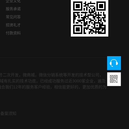
企业文化
服务承诺
常见问答
招贤礼才
付款资料
众号二次开发，微商城，微信分销系统等开发的技术型公司，
领域有扎实的技术功底，已经成功服务过近3000家企业，遍及
融合我们12年的服务客户经验，相信能更好的，更加优质的为
备案须知