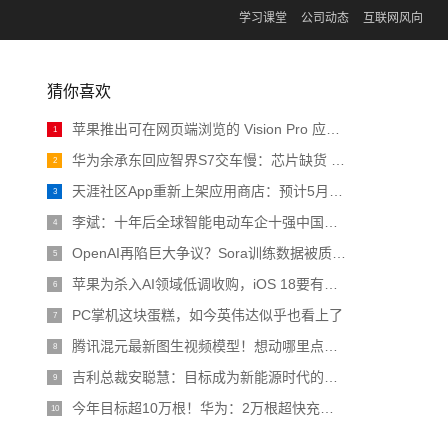
学习课堂
公司动态
互联网风向
猜你喜欢
苹果推出可在网页端浏览的 Vision Pro 应用程序商店
1
华为余承东回应智界S7交车慢：芯片缺货 预计4月恢复正常
2
天涯社区App重新上架应用商店：预计5月1日前恢复访问
3
李斌：十年后全球智能电动车企十强中国占一半 比亚迪、吉利已预订席位
4
OpenAI再陷巨大争议？Sora训练数据被质疑非法，CTO采访疯狂翻车
5
苹果为杀入AI领域低调收购，iOS 18要有大动作
6
PC掌机这块蛋糕，如今英伟达似乎也看上了
7
腾讯混元最新图生视频模型！想动哪里点哪里，诸葛青睁眼原来长这样 | 开源
8
吉利总裁安聪慧：目标成为新能源时代的大众汽车
9
今年目标超10万根！华为：2万根超快充充电桩投入运营
10