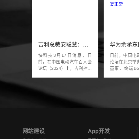
吉利总裁安聪慧：目标成为新能源时代的大众汽车
快科技3月17日消息，日
日前，中国电
前，在中国电动汽车百人会
论坛在北京举
论坛（2024）上，吉利控股
董事、终端BG
集团总裁、极氪智能科技
汽车解决方案B
CEO安聪慧发表演讲，他表
东参加并发表
示：吉利控股集团的发展目
回应了智界S7
标，就是我们通过努力希...
因，他表示，华为
网站建设
App开发