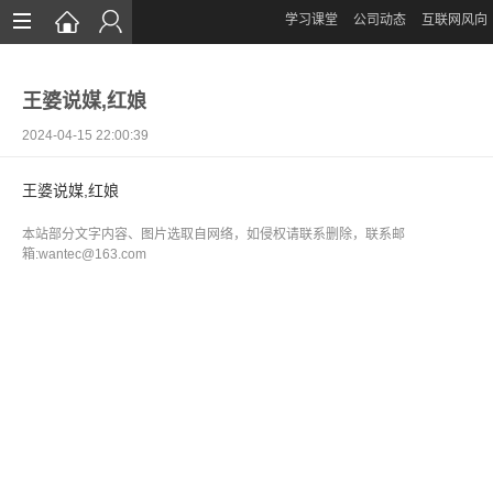
学习课堂
公司动态
互联网风向
首页
王婆说媒,红娘
网站设计
2024-04-15 22:00:39
App定制
王婆说媒,红娘
微信开发
本站部分文字内容、图片选取自网络，如侵权请联系删除，联系邮
案例鉴赏
箱:wantec@163.com
解决方案
资讯