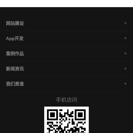
网站建设
集团企业官网
App开发
品牌网站策划
电商App开发
营销网站设计
案例作品
餐饮App开发
外贸网站建设
品牌网站建设
金融App开发
商城网站定制
新闻资讯
App开发作品
医疗App开发
学习课堂
微信小程序
社交App开发
我们是谁
公司动态
营销型网站
企业文化
互联网风向
手机访问
服务承诺
常见问答
招贤礼才
付款资料