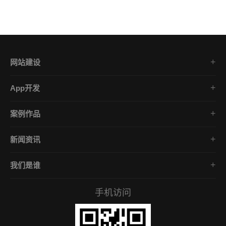
网站建设
集团企业官网
App开发
品牌网站策划
电商App开发
营销网站设计
案例作品
餐饮App开发
外贸网站建设
品牌网站建设
金融App开发
商城网站定制
新闻资讯
App开发作品
医疗App开发
学习课堂
微信小程序
社交App开发
我们是谁
公司动态
营销型网站
企业文化
互联网风向
手机访问
服务承诺
常见问答