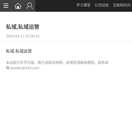
学习课堂
公司动态
互联网风向
首页
私域,私域运营
网站设计
2024-04-17 22:00:41
App定制
私域,私域运营
微信开发
本站部分文字内容、图片选取自网络，如侵权请联系删除，联系邮
案例鉴赏
箱:wantec@163.com
解决方案
资讯