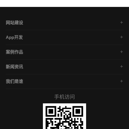
网站建设
集团企业官网
App开发
品牌网站策划
电商App开发
营销网站设计
案例作品
餐饮App开发
外贸网站建设
品牌网站建设
金融App开发
商城网站定制
新闻资讯
App开发作品
医疗App开发
学习课堂
微信小程序
社交App开发
我们是谁
公司动态
营销型网站
企业文化
互联网风向
手机访问
服务承诺
常见问答
招贤礼才
付款资料