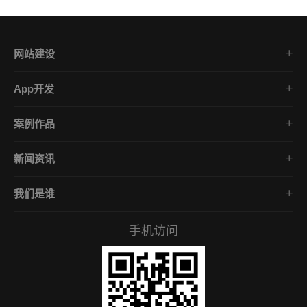
网站建设
集团企业官网
App开发
品牌网站策划
电商App开发
营销网站设计
案例作品
餐饮App开发
外贸网站建设
品牌网站建设
金融App开发
商城网站定制
新闻资讯
App开发作品
医疗App开发
学习课堂
微信小程序
社交App开发
我们是谁
公司动态
营销型网站
企业文化
互联网风向
手机访问
服务承诺
常见问答
招贤礼才
付款资料