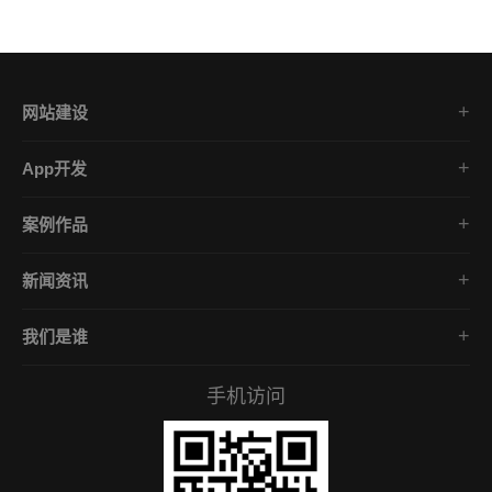
网站建设
集团企业官网
App开发
品牌网站策划
电商App开发
营销网站设计
案例作品
餐饮App开发
外贸网站建设
品牌网站建设
金融App开发
商城网站定制
新闻资讯
App开发作品
医疗App开发
学习课堂
微信小程序
社交App开发
我们是谁
公司动态
营销型网站
企业文化
互联网风向
手机访问
服务承诺
常见问答
招贤礼才