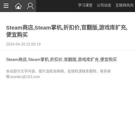
学习课堂
公司动态
互联网风向
首页
Steam商店,Steam掌机,折扣价,官翻版,游戏库扩充,
网站设计
便宜购买
App定制
2024-04-20 22:00:19
微信开发
Steam商店,Steam掌机,折扣价,官翻版,游戏库扩充,便宜购买
案例鉴赏
本站部分文字内容、图片选取自网络，如侵权请联系删除，联系邮
箱:wantec@163.com
解决方案
资讯