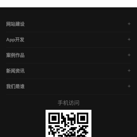
网站建设
集团企业官网
App开发
品牌网站策划
电商App开发
营销网站设计
案例作品
餐饮App开发
外贸网站建设
品牌网站建设
金融App开发
商城网站定制
新闻资讯
App开发作品
医疗App开发
学习课堂
微信小程序
社交App开发
我们是谁
公司动态
营销型网站
企业文化
互联网风向
手机访问
服务承诺
常见问答
招贤礼才
付款资料