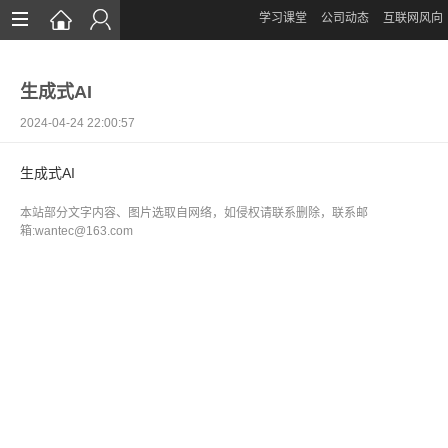
学习课堂
公司动态
互联网风向
首页
生成式AI
网站设计
2024-04-24 22:00:57
App定制
生成式AI
微信开发
本站部分文字内容、图片选取自网络，如侵权请联系删除，联系邮
案例鉴赏
箱:wantec@163.com
解决方案
资讯