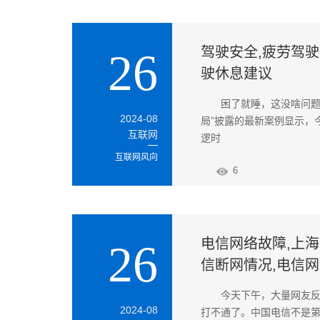
驾驶安全,疲劳驾驶
26
驶休息建议
困了就睡，这没啥问
2024-08
局”披露的最新案例显示，
互联网
逻时
互联网风向
6
电信网络故障,上海
26
信断网情况,电信
今天下午，大量网友反
2024-08
打不通了。中国电信不是第