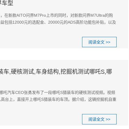
界车型
在新款AITO问界M7Pro上市的同时，对新款问界M7Ultra的购
包括12000元的选配金、20000元的ADS高阶功能包补贴，以及
阅读全文 >>
装车,硬核测试,车身结构,挖掘机测试哪吒S,哪
，哪吒汽车CEO张勇发布了一段哪吒S猎装车的硬核测试视频。视频
从高台上，直接开上哪吒S猎装车的车顶。据介绍，这辆挖掘机自重
阅读全文 >>