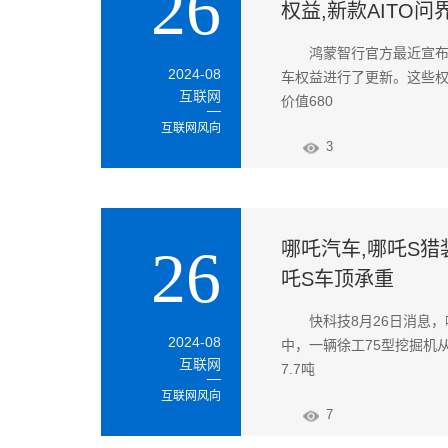
26
权益,新款AITO问
鸿蒙智行官方最近宣布，
2024-08
车权益进行了更新。这些权益
互联网
价值680
互联网风向
3
哪吒汽车,哪吒S猎
26
吒S车顶承重
快科技8月26日消息
2024-08
中，一辆徐工75型挖掘机
互联网
7.7吨
互联网风向
7