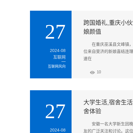
跨国婚礼,重庆小伙
27
娘颜值
在重庆巫溪县文峰镇
2024-08
位来自斐济的新娘喜结连
互联网
速在
互联网风向
10
大学生活,宿舍生活
27
舍体验
安徽一名大学新生因
2024-08
友的广泛关注和讨论。这