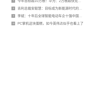
今年目标超10万根！华为：2万根超快充充电桩投入运营
7
吉利总裁安聪慧：目标成为新能源时代的大众汽车
8
李斌：十年后全球智能电动车企十强中国占一半 比亚迪、吉利已预订席位
9
PC掌机这块蛋糕，如今英伟达似乎也看上了
10