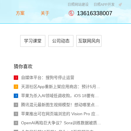
日照网站建设
日照APP开发
13616338007
例
方案
关于
e
Solution
About
学习课堂
公司动态
互联网风向
猜你喜欢
自媒体平台：搜狗号停止运营
1
天涯社区App重新上架应用商店：预计5月1日前恢复访问
2
苹果为杀入AI领域低调收购，iOS 18要有大动作
3
腾讯混元最新图生视频模型！想动哪里点哪里，诸葛青睁眼原来长这样 | 开源
4
苹果推出可在网页端浏览的 Vision Pro 应用程序商店
5
OpenAI再陷巨大争议？Sora训练数据被质疑非法，CTO采访疯狂翻车
6