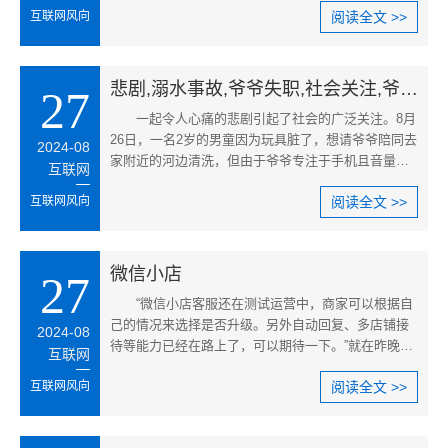
互联网风向
阅读全文 >>
悲剧,溺水事故,爷爷失职,社会关注,爷爷玩手机疏忽,孩子溺水悲剧
27
一起令人心痛的悲剧引起了社会的广泛关注。8月
26日，一名2岁的男童因为玩具脏了，想请爷爷陪同去
2024-08
家附近的河边清洗，但由于爷爷专注于手机且音量很
互联网
大，没有听到孙子的请求。
互联网风向
阅读全文 >>
微信小店
27
“微信小店客服还在测试运营中，商家可以根据自
己的情况来选择是否升级。另外自动回复、多店铺接
2024-08
待等能力已经在路上了，可以期待一下。”就在昨晚，
互联网
有熟悉微信小店的朋友向
互联网风向
阅读全文 >>