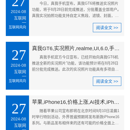
27
今日，真我手机宣布，真我GT6将推送实况照片
功能，将于8月28日前完成推送，分批覆盖全部用户。
2024-08
真我实况拍照功能支持自定义焦段、滤镜、封面，并
互联网
且自带美颜效果，封面照支持
互联网风向
阅读全文 >>
真我GT6,实况照片,realme,UI,6.0,手机摄影,真我手机新功能,实况照片自定义
27
真我手机官方今日宣布，已经开始向真我GT6机
推送全新的实况照片”功能，该功能预计将在8月28日
2024-08
前分批完成推送。此次的实况照片功能具有多项自定
互联网
义选项，包括焦段、滤镜和封
互联网风向
阅读全文 >>
苹果,iPhone16,价格上涨,AI技术,iPhone16价格预测,苹果新品发布会
27
随着苹果公司宣布即将在北京时间9月10日凌晨1
时举行特别活动，外界普遍预期将发布新款iPhone16
2024-08
系列。与新品发布相伴来的还有可能的价格全面上
互联网
涨。尽管价格可能上涨，但许多