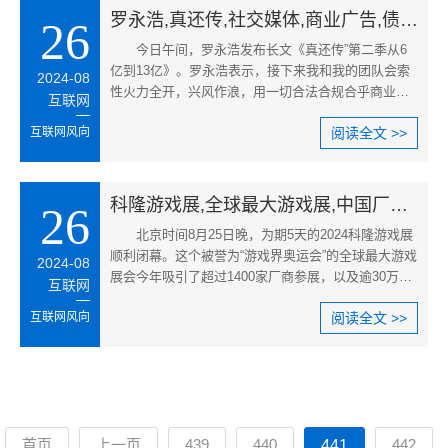
罗永浩,真还传,社交媒体,商业广告,债务还款计划,综艺节目恢复
26
今日午间，罗永浩发布长文《真还传”第二季从6
亿到13亿》。罗永浩表示，接下来我和我的团队会索
2024-08
性火力全开，兴风作浪，用一切合法合规合乎商业伦
互联网
理的方式大肆炒作，开足马力
互联网风向
阅读全文 >>
科隆游戏展,全球最大游戏展,中国厂商参展,游戏发布会,2024科隆游戏展,中国游戏厂商参与
26
北京时间8月25日晚，为期5天的2024科隆游戏展
顺利闭幕。这个被誉为“游戏界奥运会”的全球最大游戏
2024-08
展会今年吸引了超过1400家厂商参展，以及逾30万名
互联网
来自全球各地的玩家到场
互联网风向
阅读全文 >>
首页
上一页
439
440
442
441