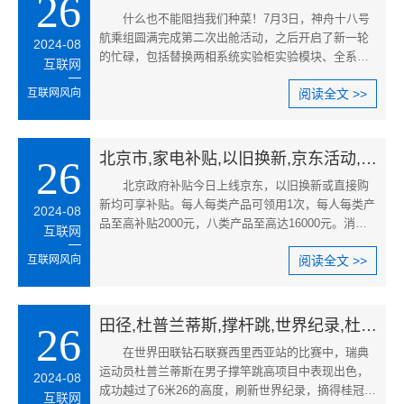
26
什么也不能阻挡我们种菜！7月3日，神舟十八号
航乘组圆满完成第二次出舱活动，之后开启了新一轮
2024-08
的忙碌，包括替换两相系统实验柜实验模块、全系统
互联网
压力应急演练等。
互联网风向
阅读全文 >>
北京市,家电补贴,以旧换新,京东活动,北京家电补贴政策,京东以旧换新流程
26
北京政府补贴今日上线京东，以旧换新或直接购
新均可享补贴。每人每类产品可领用1次，每人每类产
2024-08
品至高补贴2000元，八类产品至高达16000元。消费
互联网
者可用至多6件旧电子产品来抵
互联网风向
阅读全文 >>
田径,杜普兰蒂斯,撑杆跳,世界纪录,杜普兰蒂斯刷新纪录,撑杆跳高比赛回顾
26
在世界田联钻石联赛西里西亚站的比赛中，瑞典
运动员杜普兰蒂斯在男子撑竿跳高项目中表现出色，
2024-08
成功越过了6米26的高度，刷新世界纪录，摘得桂冠。
互联网