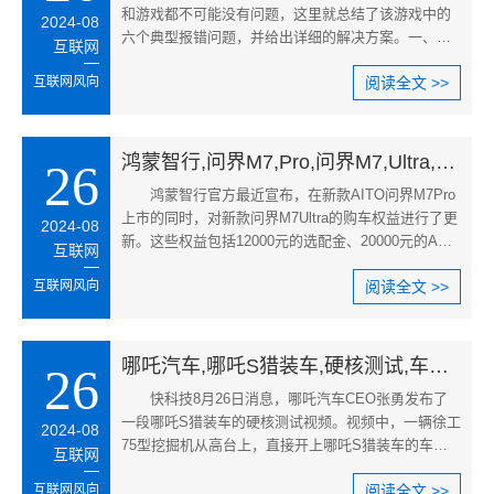
和游戏都不可能没有问题，这里就总结了该游戏中的
2024-08
六个典型报错问题，并给出详细的解决方案。一、安
互联网
装阶段磁盘写入错误解决方案
互联网风向
阅读全文 >>
鸿蒙智行,问界M7,Pro,问界M7,Ultra,购车权益,问界M7,Ultra购车权益,新款AITO问界车型
26
鸿蒙智行官方最近宣布，在新款AITO问界M7Pro
上市的同时，对新款问界M7Ultra的购车权益进行了更
2024-08
新。这些权益包括12000元的选配金、20000元的ADS
互联网
高阶功能包补贴，以及价值680
互联网风向
阅读全文 >>
哪吒汽车,哪吒S猎装车,硬核测试,车身结构,挖掘机测试哪吒S,哪吒S车顶承重
26
快科技8月26日消息，哪吒汽车CEO张勇发布了
一段哪吒S猎装车的硬核测试视频。视频中，一辆徐工
2024-08
75型挖掘机从高台上，直接开上哪吒S猎装车的车
互联网
顶。据介绍，这辆挖掘机自重7.7吨
互联网风向
阅读全文 >>