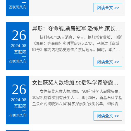
标志着杜普兰蒂斯在继钻石联
互联网风向
阅读全文 >>
异形：夺命舰,票房冠军,恐怖片,家长争议,未成年人观影风险,2024暑期档电影
26
快科技8月26日消息，今日，据灯塔专业版，电影
《异形：夺命舰》实时票房超5.27亿，已超过《京城
2024-08
81号》成为内地影史恐怖片票房冠军。同时，本片档
互联网
期票房也超过《云边有个小卖
互联网风向
阅读全文 >>
女性获奖人数增加,90后科学家崭露头角,科学探索奖第六届,新基石科学基金会,青年科技人才资助,科学探索奖获奖名单
26
女性获奖人数大幅增加、“90后”获奖人崭露头角、
10家机构首次拥有获奖人……8月26日，新基石科学基
2024-08
金会正式揭晓第六届“科学探索奖”获奖名单，49位青年
互联网
科学家榜上有名。新
互联网风向
阅读全文 >>