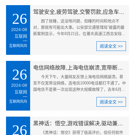
驾驶安全,疲劳驾驶,交警罚款,应急车道,高速公路停车危险,长途驾驶休息建议
26
困了就睡，这没啥问题，但睡的时间和地点不
对，那就有可能出大事。公安部交通管理局”披露的最
2024-08
新案例显示，今年8月21日，在莆炎高速江西吉安段，
互联网
凌晨时分，交警在夜间巡逻时
互联网风向
阅读全文 >>
电信网络故障,上海电信崩溃,宽带断网问题,电信抢修进展,上海电信断网情况,电信网络崩溃原因
26
今天下午，大量网友反馈上海电信网络崩溃。甚
至不仅宽带没网络，连电信10000电话都打不通了。中
2024-08
国电信不是第一次出现这种大规模故障了，去年6月就
互联网
出现过广东电信网络中断，
互联网风向
阅读全文 >>
黑神话：悟空,游戏错误解决,驱动兼容性,显存不足问题,黑神话安装错误解决,显存不足编译报错
26
《黑神话：悟空》获得了极高评价，但任何软件