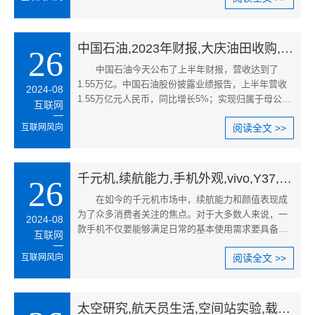
中国石油,2023年财报,大庆油田收购,净利润增长,中国石油营收增长,大庆油田收购合同
26
中国石油今天公布了上半年财报，营收达到了
1.55万亿。中国石油股份披露业绩报告，上半年营收
2024-08
1.55万亿元人民币，同比增长5%；实现归属于母公司
互联网
股东的净利润886.1亿元，同比增
互联网风向
阅读全文 >>
千元机,续航能力,手机外观,vivo,Y37,Pro,千元手机推荐,长续航手机对比
26
在如今的千元机市场中，续航能力和颜值表现成
为了众多消费者关注的焦点。对于大多数人来说，一
2024-08
款手机不仅要能够满足日常的基本使用需求要具备持
互联网
久的电量以应对长时间的使用
互联网风向
阅读全文 >>
太空研究,航天员生活,空间站实验,载人航天,太空菜园,航天医学研究