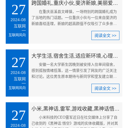
跨国婚礼,重庆小伙,斐济新娘,美丽爱情故事,重庆巫溪婚礼,斐济新娘颜值
27
在重庆巫溪县文峰镇，一场特别的跨国婚礼成为
了当地的热门话题。一位重庆小伙与一位来自斐济的
2024-08
新娘喜结连理，新娘的超高颜值不仅吸引了众多亲友
互联网
的目光，也让这场婚礼迅速在
互联网风向
阅读全文 >>
大学生活,宿舍生活,适应新环境,心理健康,孤独的大学新生,单间宿舍体验
27
安徽一名大学新生因晚到被安排入住单间宿舍，
感到孤独情绪低落，这一情景引发了网友的广泛关注
2024-08
和讨论。这位男生原本期待与新同学和室友建立联
互联网
系，享受热闹的大学生活，但现
互联网风向
阅读全文 >>
小米,黑神话,雷军,游戏收藏,黑神话悟空游戏,小米游戏联合
27
小米科技的CEO雷军近日在社交媒体上分享了自
己收到的《黑神话:悟空》游戏的实体收藏版，并对其
2024-08