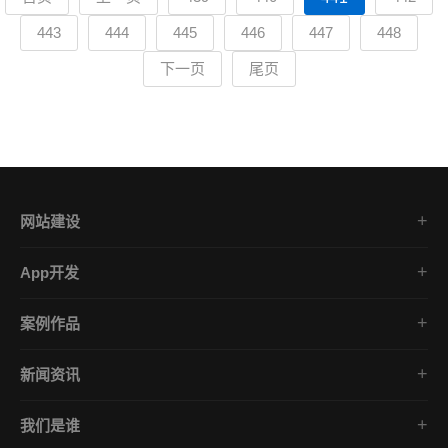
443
444
445
446
447
448
下一页
尾页
网站建设
集团企业官网
App开发
品牌网站策划
电商App开发
营销网站设计
案例作品
餐饮App开发
外贸网站建设
品牌网站建设
金融App开发
商城网站定制
新闻资讯
App开发作品
医疗App开发
学习课堂
微信小程序
社交App开发
我们是谁
公司动态
营销型网站