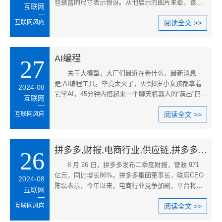
包装盒的尺寸表示惊讶。从他展示的图片来看，该收
互联网
藏版为限量发行的10000套之一
互联网风向
阅读全文 >>
AI编程
27
关于大模型，大厂们最近在卷什么，最新消息
是:AI编程工具。毕竟太火了，火到8岁小女孩都拿着
2024-08
它学AI，45分钟内搭起来一个聊天机器人的“演出”已经
互联网
被180万人在线围观。最后的
互联网风向
阅读全文 >>
拼多多,财报,电商行业,供应链,拼多多二季度营收,电商竞争加剧
26
8 月 26 日，拼多多发布二季度财报，营收 971
亿元，同比增长86%。拼多多集团董事长，联席CEO
2024-08
陈磊表示，今年以来，电商行业竞争加剧，平台将投
互联网
入百亿资源扶持新质商家，减免
互联网风向
阅读全文 >>