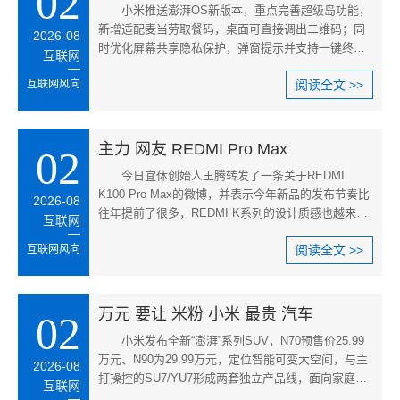
02
小米推送澎湃OS新版本，重点完善超级岛功能，
新增适配麦当劳取餐码，桌面可直接调出二维码；同
2026-08
时优化屏幕共享隐私保护，弹窗提示并支持一键终
互联网
止。笔记待办流畅度、云同步故
互联网风向
阅读全文 >>
主力 网友 REDMI Pro Max
02
今日宜休创始人王腾转发了一条关于REDMI
K100 Pro Max的微博，并表示今年新品的发布节奏比
2026-08
往年提前了很多，REDMI K系列的设计质感也越来越
互联网
出色。当有网友追问王腾是否会换用
互联网风向
阅读全文 >>
万元 要让 米粉 小米 最贵 汽车
02
小米发布全新“澎湃”系列SUV，N70预售价25.99
万元、N90为29.99万元，定位智能可变大空间，与主
2026-08
打操控的SU7/YU7形成两套独立产品线，面向家庭出
互联网
行需求。2025年全年交付超41