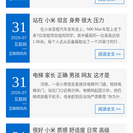
站在 小米 坦言 身旁 很大 压力
31
在小米澎程汽车发布会上，N90 Max车型上走下
来7位澎程项目组的同学，其中最高的一位身高达到
2026-07
1.96米。每个人还从后备箱取出了一个20英寸的行李
互联网
箱，满座7人的同时还能容纳7个
互联网风向
阅读全文 >>
电梯 家长 正确 男孩 网友 这才是
31
河南，一名小男孩反复按住电梯开门键，阻挡电
梯关门，站在门口近两分钟。电梯响起提示铃，他仍
2026-07
继续按着不松手。母亲赶到后当场严肃教育:“你为什么
互联网
霸占电梯?你这样是不对的
互联网风向
阅读全文 >>
很好 小米 质感 舒适度 日常 高级