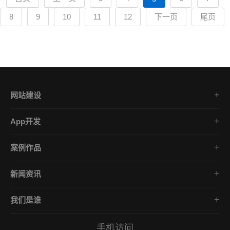
8
9
10
11
12
下一页
尾页
网站建设
集团企业官网
App开发
品牌网站策划
电商App开发
营销网站设计
案例作品
餐饮App开发
外贸网站建设
品牌网站建设
金融App开发
商城网站定制
新闻资讯
App开发作品
医疗App开发
学习课堂
微信小程序
社交App开发
我们是谁
公司动态
营销型网站
企业文化
互联网风向
手机访问