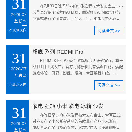
31
在7月30日晚间举办的小米澎程技术发布会上，小
米重点介绍了澎程N90 Max，而澎程N70 Max仅以较
2026-07
小篇幅进行了简要展示。今天上午，小米创办人雷军
互联网
发微博进一步介绍了澎程N70 M
互联网风向
阅读全文 >>
旗舰 系列 REDMI Pro
31
REDMI K100 Pro系列双旗舰今天正式官宣，将于
8月11日正式发布。官方号称新机拥有满血性能，满配
2026-07
游戏体验，屏幕、影像、续航，全面焕新升级。
互联网
REDMI还直接公布了新机的外观图
互联网风向
阅读全文 >>
家电 强项 小米 彩电 冰箱 沙发
31
在昨日举办的小米澎程技术发布会上，雷军正式
对外公布了小米澎程系列的首款量产产品小米澎程
2026-07
N90 Max的全部核心参数，这款定位大七座旗舰增程
互联网