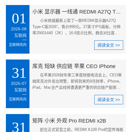
小米 显示器 一线通 REDMI A27Q Type
01
小米商城最新上架了一款REDMI显示器A27Q
Type-C版2026”，售价899元。27英寸IPS面板，分辨
2026-08
率25601440（2K），16:9显示比例，静态对比度
互联网
1300:1，典型亮度300nits，响应时间6
互联网风向
阅读全文 >>
库克 短缺 供应链 苹果 CEO iPhone
31
在苹果2026财年第三季度财报电话会上，CEO蒂
姆库克对外发出预警，即将到来的9月财季，iPhone、
2026-07
iPad、Mac全产品线将遭遇更严重的供应链产能限
互联网
制。供给紧张带来的营收负面影响
互联网风向
阅读全文 >>
矩阵 小米 外观 Pro REDMI x2B
31
赶在正式官宣之前，REDMI K100 Pro的宣传海报