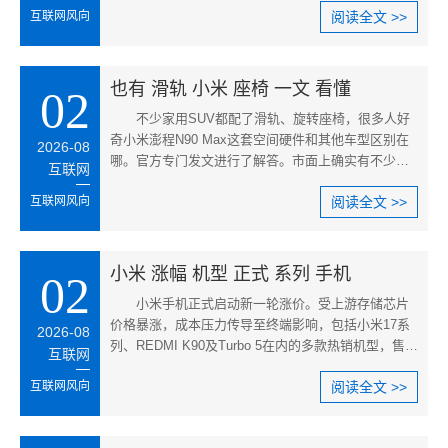
互联网风向
阅读全文 >>
也有 滑轨 小米 座椅 一文 看懂
02
不少家用SUV都配了滑轨、旋转座椅，很多人好
奇小米澎程N90 Max这套空间硬件和其他车型区别在
2026-08
哪。官方专门发文进行了解答。市面上确实有不少车
互联网
型配备了长滑轨或座椅旋转功能
互联网风向
阅读全文 >>
小米 涨幅 机型 正式 系列 手机
02
小米手机正式启动新一轮涨价。受上游存储芯片
价格暴涨，成本压力传导至终端影响，包括小米17系
2026-08
列、REDMI K90及Turbo 5在内的多款热销机型，售价
互联网
普遍上调300元起步。其中，小
互联网风向
阅读全文 >>