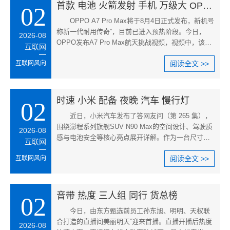
首款 电池 火箭发射 手机 万级大 OPPO
02
OPPO A7 Pro Max将于8月4日正式发布，新机号
称新一代耐用传奇”，目前已进入预热阶段。今日，
2026-08
OPPO发布A7 Pro Max航天挑战视频，视频中，该机
互联网
近距离拍摄引力一号遥四运载火箭
互联网风向
阅读全文 >>
时速 小米 配备 夜晚 汽车 慢行灯
02
近日，小米汽车发布了答网友问（第 265 集），
围绕澎程系列旗舰SUV N90 Max的空间设计、驾驶质
2026-08
感与电池安全等核心亮点展开详解。作为一台尺寸可
互联网
观的全尺寸SUV，澎程N90 Max
互联网风向
阅读全文 >>
音带 热度 三人组 同行 货总榜
02
今日，由东方甄选前员工孙东旭、明明、天权联
合打造的直播间美丽明天”迎来首播。直播开播后热度
2026-08