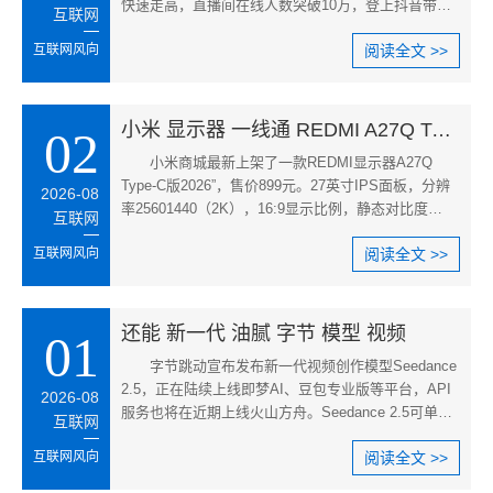
快速走高，直播间在线人数突破10万，登上抖音带货
互联网
总榜首位，实时热度数据超
互联网风向
阅读全文 >>
小米 显示器 一线通 REDMI A27Q Type
02
小米商城最新上架了一款REDMI显示器A27Q
Type-C版2026”，售价899元。27英寸IPS面板，分辨
2026-08
率25601440（2K），16:9显示比例，静态对比度
互联网
1300:1，典型亮度300nits，响应时间6
互联网风向
阅读全文 >>
还能 新一代 油腻 字节 模型 视频
01
字节跳动宣布发布新一代视频创作模型Seedance
2.5，正在陆续上线即梦AI、豆包专业版等平台，API
2026-08
服务也将在近期上线火山方舟。Seedance 2.5可单次
互联网
生成30秒高质量视频片段，并
互联网风向
阅读全文 >>