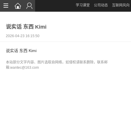
学习课堂
公司动态
互联网风向
首页
说实话 东西 Kimi
网站设计
2026-04-23 16:15:50
App定制
说实话 东西 Kimi
微信开发
本站部分文字内容、图片选取自网络，如侵权请联系删除，联系邮
案例鉴赏
箱:wantec@163.com
解决方案
资讯