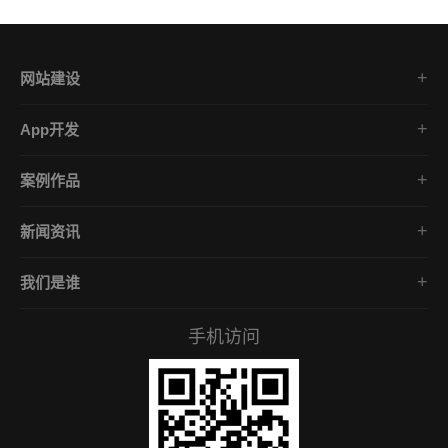
网站建设
集团企业官网
App开发
品牌网站策划
电商App开发
营销网站设计
案例作品
餐饮App开发
外贸网站建设
品牌网站建设
金融App开发
商城网站定制
新闻资讯
App开发作品
医疗App开发
学习课堂
微信小程序
社交App开发
我们是谁
公司动态
营销型网站
企业文化
互联网风向
手机访问
服务承诺
常见问答
招贤礼才
付款资料